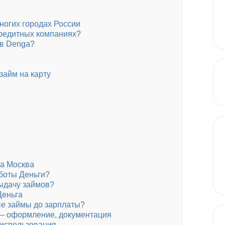
ногих городах России
кредитных компаниях?
 в Denga?
займ на карту
га Москва
боты Деньги?
выдачу займов?
Деньга
е займы до зарплаты?
 – оформление, документация
 использования