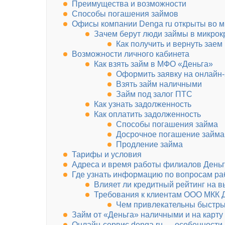
Преимущества и возможности
Способы погашения займов
Офисы компании Denga ru открыты во м
Зачем берут люди займы в микро
Как получить и вернуть заем
Возможности личного кабинета
Как взять займ в МФО «Деньга»
Оформить заявку на онлайн-
Взять займ наличными
Займ под залог ПТС
Как узнать задолженность
Как оплатить задолженность
Способы погашения займа
Досрочное погашение займа
Продление займа
Тарифы и условия
Адреса и время работы филиалов День
Где узнать информацию по вопросам ра
Влияет ли кредитный рейтинг на 
Требования к клиентам ООО МКК 
Чем привлекательны быстры
Займ от «Деньга» наличными и на карту
Онлайн-сервис denga ru — особенности