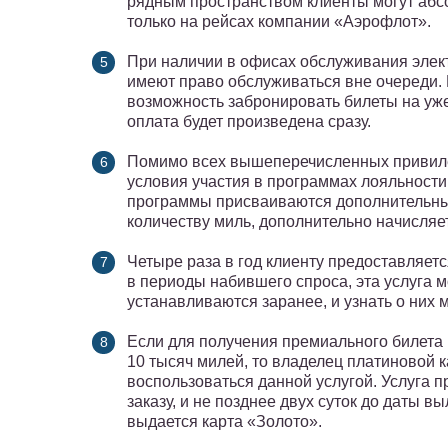
рядным пространством клиенты могут абсо
только на рейсах компании «Аэрофлот».
При наличии в офисах обслуживания элек
имеют право обслуживаться вне очереди.
возможность забронировать билеты на уже
оплата будет произведена сразу.
Помимо всех вышеперечисленных привиле
условия участия в программах лояльности
программы присваиваются дополнительные
количеству миль, дополнительно начисляе
Четыре раза в год клиенту предоставляет
в периоды набившего спроса, эта услуга м
устанавливаются заранее, и узнать о них 
Если для получения премиального билета 
10 тысяч милей, то владелец платиновой 
воспользоваться данной услугой. Услуга 
заказу, и не позднее двух суток до даты в
выдается карта «Золото».