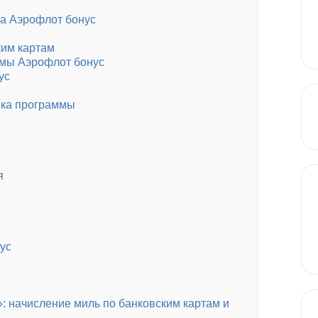
а Аэрофлот бонус
ким картам
ммы Аэрофлот бонус
ус
ика программы
я
ус
 начисление миль по банковским картам и