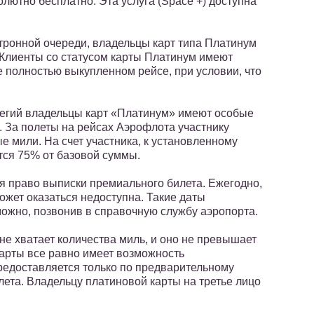
лютно бесплатно. Эта услуга (Space +) доступна
тронной очереди, владельцы карт типа Платинум
 Клиенты со статусом карты Платинум имеют
 полностью выкупленном рейсе, при условии, что
гий владельцы карт «Платинум» имеют особые
. За полеты на рейсах Аэрофлота участнику
 мили. На счет участника, к установленному
тся 75% от базовой суммы.
ся право выписки премиального билета. Ежегодно,
ожет оказаться недоступна. Такие даты
можно, позвонив в справочную службу аэропорта.
не хватает количества миль, и оно не превышает
карты все равно имеет возможность
предоставляется только по предварительному
ылета. Владельцу платиновой карты на третье лицо