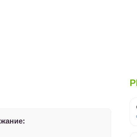
Р
жание: