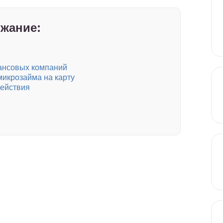
жание:
ансовых компаний
микрозайма на карту
действия