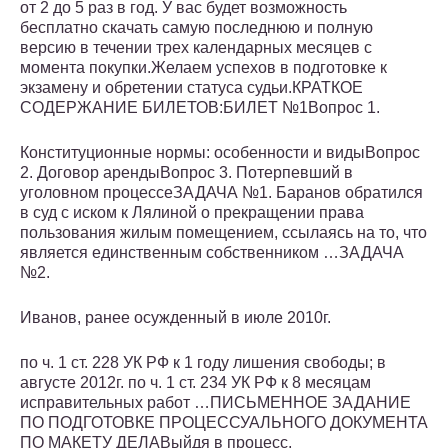
от 2 до 5 раз в год. У вас будет возможность
бесплатно скачать самую последнюю и полную
версию в течении трех календарных месяцев с
момента покупки.Желаем успехов в подготовке к
экзамену и обретении статуса судьи.КРАТКОЕ
СОДЕРЖАНИЕ БИЛЕТОВ:БИЛЕТ №1Вопрос 1.
Конституционные нормы: особенности и видыВопрос
2. Договор арендыВопрос 3. Потерпевший в
уголовном процессеЗАДАЧА №1. Баранов обратился
в суд с иском к Лялиной о прекращении права
пользования жилым помещением, ссылаясь на то, что
является единственным собственником …ЗАДАЧА
№2.
Иванов, ранее осужденный в июле 2010г.
по ч. 1 ст. 228 УК РФ к 1 году лишения свободы; в
августе 2012г. по ч. 1 ст. 234 УК РФ к 8 месяцам
исправительных работ …ПИСЬМЕННОЕ ЗАДАНИЕ
ПО ПОДГОТОВКЕ ПРОЦЕССУАЛЬНОГО ДОКУМЕНТА
ПО МАКЕТУ ДЕЛАВыйдя в процесс,