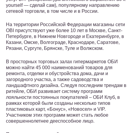
yourself — cделай сам), популярному направлению
сетевой торговли, в том числе и в России.
На территории Российской Федерации магазины сети
OBI присутствуют уже более 10 лет в Москве, Санкт-
Петербурге, в Нижнем Новгороде и Екатеринбурге, в
Казани, Омске, Волгограде, Краснодаре, Саратове,
Рязани, Сургуте, Брянске, Туле и Волжском.
В просторных торговых залах гипермаркетов ОБИ
можно найти 45 000 наименований товаров для
ремонта, отделки и обустройства дома, дачи и
загородного участка, а также садоводства и
ландшафтного дизайна. Следуя последним трендам в
ритейле, ОБИ развивает систему программ
лояльности постоянных покупателей – ОБИ Клуб, в
рамках которой были созданы несколько типов
пластиковых карт, «Бонус», «Новосел» и VIP.
Участником этих программ может стать любое
совершеннолетнее дееспособное лицо.