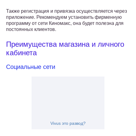
Также регистрация и привязка осуществляется через
приложение. Рекомендуем установить фирменную
программу от сети Киномакс, она будет полезна для
постоянных клиентов.
Преимущества магазина и личного
кабинета
Социальные сети
Vivus это развод?