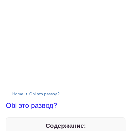
Home
Obi это развод?
Obi это развод?
Содержание: