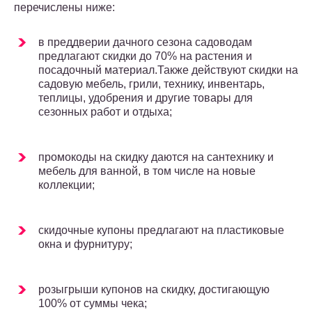
перечислены ниже:
в преддверии дачного сезона садоводам
предлагают скидки до 70% на растения и
посадочный материал.Также действуют скидки на
садовую мебель, грили, технику, инвентарь,
теплицы, удобрения и другие товары для
сезонных работ и отдыха;
промокоды на скидку даются на сантехнику и
мебель для ванной, в том числе на новые
коллекции;
скидочные купоны предлагают на пластиковые
окна и фурнитуру;
розыгрыши купонов на скидку, достигающую
100% от суммы чека;