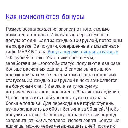
Как начисляются бонусы
Размер вознаграждения зависит от того, сколько
покупается топлива. Изначально держатели карт
получают один балл за каждые 100 рублей, потрачены
на заправке. За покупки, совершенные в магазинах и
кафе МАЗК БП два
бонуса перечисляется за каждые
100 рублей в чеке. Участники программы,
заработавшие «золотой» статус, получают в два раза
больше расчетных единиц. В самом выигрышном
положении находятся члены клуба с «платиновым»
статусом. За каждые 100 рублей в чеке зачисляются
на бонусный счет 3 балла, а за ту же сумму,
потраченную в кафе, полагается 6 расчетных единиц.
Чтобы повысить свой уровень, нужно покупать
больше топлива. Для перехода на вторую ступень,
нужно заправить до 600 л. бензина за 90 дней. Чтобы
получить статус Platinum нужно за отчетный период
заправить от 600 л. топлива. Использовать бонусные
единицы можно через четырнадцать дней после их