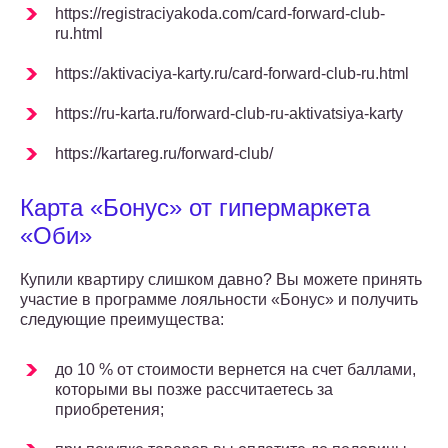
https://registraciyakoda.com/card-forward-club-
ru.html
https://aktivaciya-karty.ru/card-forward-club-ru.html
https://ru-karta.ru/forward-club-ru-aktivatsiya-karty
https://kartareg.ru/forward-club/
Карта «Бонус» от гипермаркета
«Оби»
Купили квартиру слишком давно? Вы можете принять
участие в программе лояльности «Бонус» и получить
следующие преимущества:
до 10 % от стоимости вернется на счет баллами,
которыми вы позже рассчитаетесь за
приобретения;