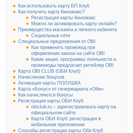
Как использовать карту БП Клуб
Как получить карту Киномакс?
Регистрация карты Киномакс
Можно ли активировать карту онлайн?
Преимущества магазина и личного кабинета
Социальные сети
Специальные предложения от OBI
Как применить промокод при
оформлении заказа на сайте OBI
Какие акции, программы лояльности и
промокоды предлагает ритейлер OBI
Карта OBI CLUB (ОБИ Клуб)
Начисление бонусов
Активация карты ПОЛУШКА
Карта «Бонус» от гипермаркета «Оби»
Как начисляются бонусы
Регистрация карты ОБИ Клуб
obiclub.ru – зарегистрировать карту на
официальном сайте
Карта ОБИ Клуб: регистрация в
мобильном приложении
Способы регистрации карты Оби Клуб