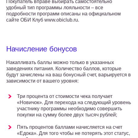
Покупатель вправе выбирать самостоятельно
удобный тип программы лояльности – все
подробности программ описаны на официальном
сайте ОБИ Клуб www.obiclub.ru.
Начисление бонусов
Накапливать баллы можно только в указанных
заведениях питания. Количество баллов, которые
будут зачислены на ваш бонусный счет, варьируется в
зависимости от вашего уровня:
Три процента от стоимости чека получает
«Новичок». Для перехода на следующий уровень
участнику программы необходимо совершить
покупки на сумму более двух тысяч рублей;
Пять процентов баллами начисляется на счет
«Едока». Для того чтобы не потерять этот статус,