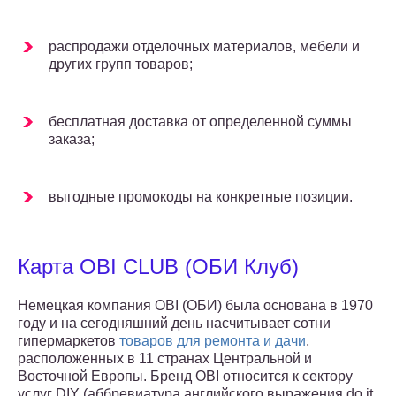
распродажи отделочных материалов, мебели и
других групп товаров;
бесплатная доставка от определенной суммы
заказа;
выгодные промокоды на конкретные позиции.
Карта OBI CLUB (ОБИ Клуб)
Немецкая компания OBI (ОБИ) была основана в 1970
году и на сегодняшний день насчитывает сотни
гипермаркетов
товаров для ремонта и дачи
,
расположенных в 11 странах Центральной и
Восточной Европы. Бренд OBI относится к сектору
услуг DIY (аббревиатура английского выражения do it