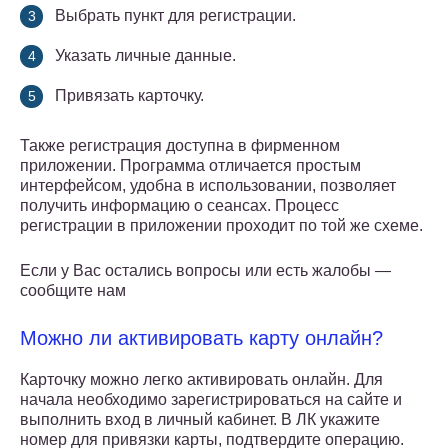
Выбрать пункт для регистрации.
Указать личные данные.
Привязать карточку.
Также регистрация доступна в фирменном
приложении. Программа отличается простым
интерфейсом, удобна в использовании, позволяет
получить информацию о сеансах. Процесс
регистрации в приложении проходит по той же схеме.
Если у Вас остались вопросы или есть жалобы —
сообщите нам
Можно ли активировать карту онлайн?
Карточку можно легко активировать онлайн. Для
начала необходимо зарегистрироваться на сайте и
выполнить вход в личный кабинет. В ЛК укажите
номер для привязки карты, подтвердите операцию.