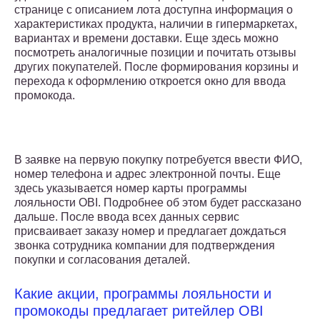
странице с описанием лота доступна информация о
характеристиках продукта, наличии в гипермаркетах,
вариантах и времени доставки. Еще здесь можно
посмотреть аналогичные позиции и почитать отзывы
других покупателей. После формирования корзины и
перехода к оформлению откроется окно для ввода
промокода.
В заявке на первую покупку потребуется ввести ФИО,
номер телефона и адрес электронной почты. Еще
здесь указывается номер карты программы
лояльности OBI. Подробнее об этом будет рассказано
дальше. После ввода всех данных сервис
присваивает заказу номер и предлагает дождаться
звонка сотрудника компании для подтверждения
покупки и согласования деталей.
Какие акции, программы лояльности и
промокоды предлагает ритейлер OBI