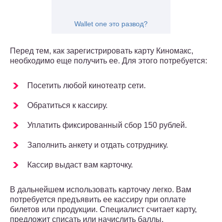
Wallet one это развод?
Перед тем, как зарегистрировать карту Киномакс,
необходимо еще получить ее. Для этого потребуется:
Посетить любой кинотеатр сети.
Обратиться к кассиру.
Уплатить фиксированный сбор 150 рублей.
Заполнить анкету и отдать сотруднику.
Кассир выдаст вам карточку.
В дальнейшем использовать карточку легко. Вам
потребуется предъявить ее кассиру при оплате
билетов или продукции. Специалист считает карту,
предложит списать или начислить баллы.