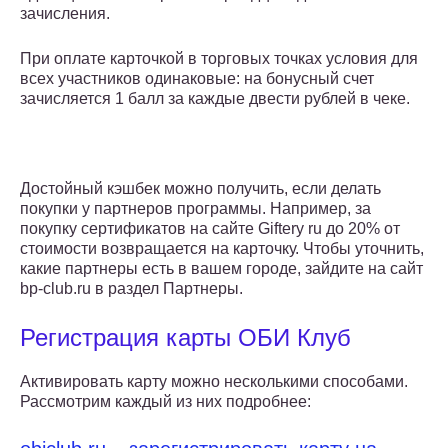
зачисления.
При оплате карточкой в торговых точках условия для
всех участников одинаковые: на бонусный счет
зачисляется 1 балл за каждые двести рублей в чеке.
Достойный кэшбек можно получить, если делать
покупки у партнеров программы. Например, за
покупку сертификатов на сайте Giftery ru до 20% от
стоимости возвращается на карточку. Чтобы уточнить,
какие партнеры есть в вашем городе, зайдите на сайт
bp-club.ru в раздел Партнеры.
Регистрация карты ОБИ Клуб
Активировать карту можно несколькими способами.
Рассмотрим каждый из них подробнее: