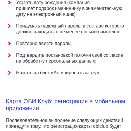
Указать дату рождения (компания
пришлет подарок имениннику в знаменательную
дату на электронный ящик);
Придумать надёжный пароль, в составе которого
должно находиться не менее восьми символов;
Повторно ввести пароль;
Подтвердить постановкой галочки своё согласие
на обработку персональных данных;
Нажать на блок «Активировать карту»:
Карта ОБИ Клуб: регистрация в мобильном
приложении
Последовательное выполнение следующих действий
приведут к тому, что регистрация карты obiclub будет