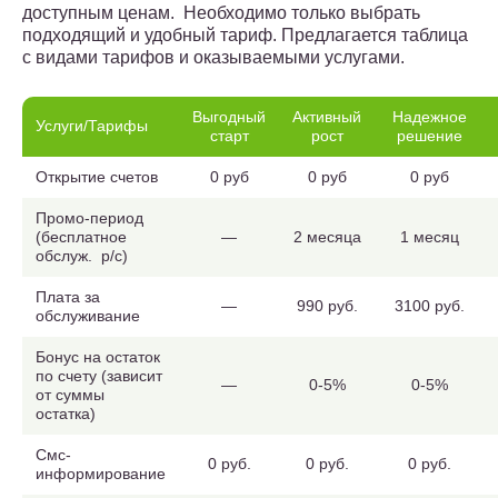
доступным ценам. Необходимо только выбрать
подходящий и удобный тариф. Предлагается таблица
с видами тарифов и оказываемыми услугами.
Выгодный
Активный
Надежное
Услуги/Тарифы
старт
рост
решение
Открытие счетов
0 руб
0 руб
0 руб
Промо-период
(бесплатное
—
2 месяца
1 месяц
обслуж. р/с)
Плата за
—
990 руб.
3100 руб.
обслуживание
Бонус на остаток
по счету (зависит
—
0-5%
0-5%
от суммы
остатка)
Смс-
0 руб.
0 руб.
0 руб.
информирование