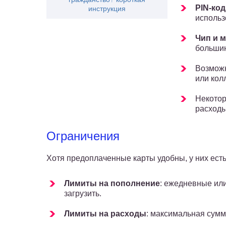
PIN-код
инструкция
использ
Чип и 
большин
Возмож
или кол
Некото
расходы
Ограничения
Хотя предоплаченные карты удобны, у них ест
Лимиты на пополнение
: ежедневные ил
загрузить.
Лимиты на расходы
: максимальная сумма