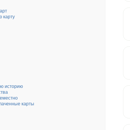
арт
ю карту
ую историю
ства
семестно
плаченные карты