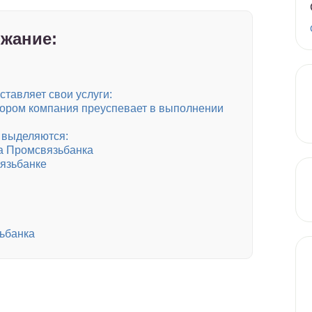
жание:
тавляет свои услуги:
тором компания преуспевает в выполнении
, выделяются:
та Промсвязьбанка
язьбанке
зьбанка