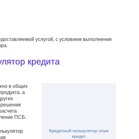
едоставляемой услугой, с условием выполнения
ора.
улятор кредита
жно в общих
продукта, а
других
е решение
расчета
еление ПСБ.
Кредитный калькулятор хоум
лькулятор
кредит
ние