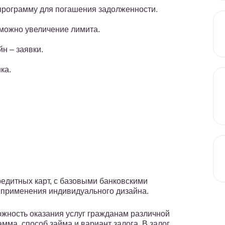
программу для погашения задолженности.
зможно увеличение лимита.
н – заявки.
ка.
редитных карт, с базовыми банковскими
 применения индивидуального дизайна.
ность оказания услуг гражданам различной
мма, способ займа и вариант залога. В залог