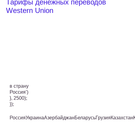
Тарифы денежных переводов
Western Union
в страну
Россия’)
}, 2500);
});
РоссияУкраинаАзербайджанБеларусьГрузияКазахста