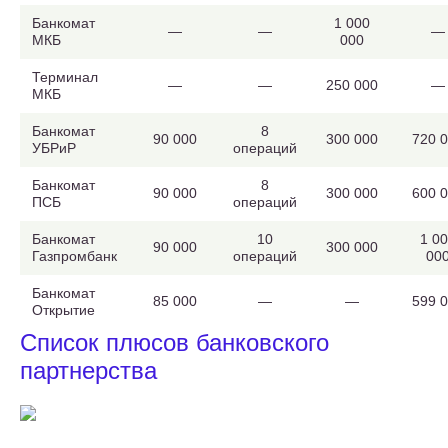
Банкомат
1 000
—
—
—
МКБ
000
Терминал
—
—
250 000
—
МКБ
Банкомат
8
90 000
300 000
720 
УБРиР
операций
Банкомат
8
90 000
300 000
600 
ПСБ
операций
Банкомат
10
1 0
90 000
300 000
Газпромбанк
операций
00
Банкомат
85 000
—
—
599 
Открытие
Список плюсов банковского
партнерства