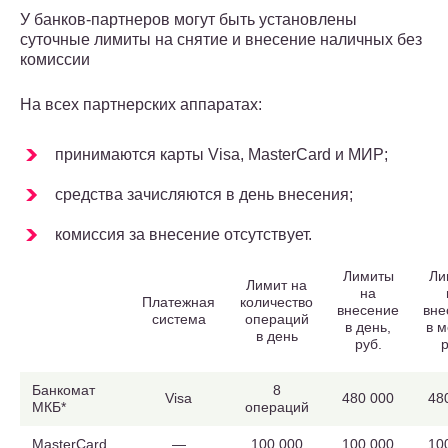
У банков-партнеров могут быть установлены
суточные лимиты на снятие и внесение наличных без
комиссии
На всех партнерских аппаратах:
принимаются карты Visa, MasterCard и МИР;
средства зачисляются в день внесения;
комиссия за внесение отсутствует.
Лимиты
Ли
Лимит на
на
Платежная
количество
внесение
вне
система
операций
в день,
в м
в день
руб.
р
Банкомат
8
Visa
480 000
48
МКБ*
операций
MasterCard
—
100 000
100 000
10