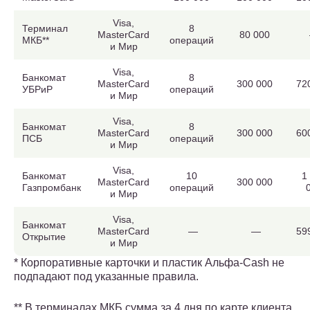
Visa,
Терминал
8
MasterCard
80 000
МКБ**
операций
и Мир
Visa,
Банкомат
8
MasterCard
300 000
72
УБРиР
операций
и Мир
Visa,
Банкомат
8
MasterCard
300 000
60
ПСБ
операций
и Мир
Visa,
Банкомат
10
1
MasterCard
300 000
Газпромбанк
операций
и Мир
Visa,
Банкомат
MasterCard
—
—
59
Открытие
и Мир
* Корпоративные карточки и пластик Альфа-Cash не
подпадают под указанные правила.
** В терминалах МКБ сумма за 4 дня по карте клиента