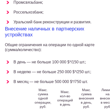
Промсвязьбанк;
Россельхозбанк;
Уральский банк реконструкции и развития.
Внесение наличных в партнерских
устройствах
Общие ограничения на операции по одной карте
(сумма/количество):
В день — не больше 100 000 $*/150 шт.;
В неделю — не больше 250 000 $*/250 шт.;
В месяц — не больше 500 000 $*/750 шт.
Макс.
Макс.
Лими
Макс.
сумма
сумма
на
кол-во
одной
внесения
внесе
операций
операции,
в день,
в мес
в день
руб.
руб.
руб