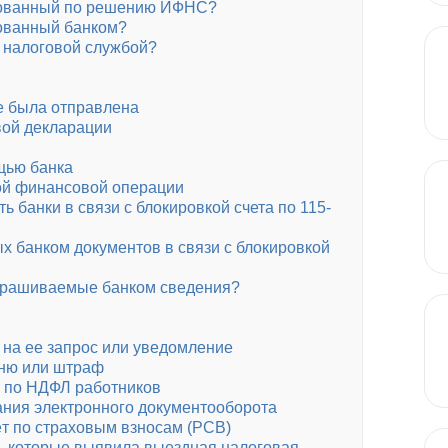
ированный по решению ИФНС?
рованный банком?
е налоговой службой?
е была отправлена
вой декларации
ощью банка
ой финансовой операции
 банки в связи с блокировкой счета по 115-
х банком документов в связи с блокировкой
запрашиваемые банком сведения?
 на ее запрос или уведомление
еню или штраф
т по НДФЛ работников
ания электронного документооборота
ёт по страховым взносам (РСВ)
, которые выявила выездная налоговая