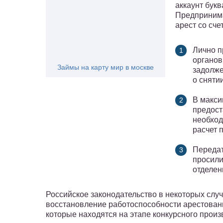
аккаунт букв
Предпринима
арест со сч
Лично п
органов
Займы на карту мир в москве
задолже
о снятии
В макси
предост
необход
расчет 
Передат
просили
отделен
Российское законодательство в некоторых слу
восстановление работоспособности арестованно
которые находятся на этапе конкурсного произ