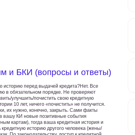
м и БКИ (вопросы и ответы)
ую историю перед выдачей кредита?Нет. Все
ию в обязательном порядке. Не проверяют
вить/улучшить/почистить свою кредитную
ории 10 лет, ничего «почистить» не получится.
и, их нужно, конечно, закрыть. Сами факты
 в вашу КИ новые позитивные события
ным картам), тогда ваша кредитная история и
ь кредитную историю другого человека (жены/
ак. По законодательству, доступ к кредитной