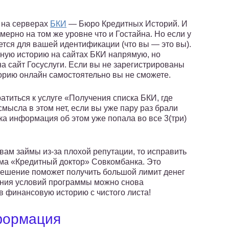
я на серверах
БКИ
— Бюро Кредитных Историй. И
ерно на том же уровне что и Гостайна. Но если у
зуется для вашей идентификации (что вы — это вы).
тную историю на сайтах БКИ напрямую, но
а сайт Госуслуги. Если вы не зарегистрированы
торию онлайн самостоятельно вы не сможете.
атиться к услуге «Получения списка БКИ, где
мысла в этом нет, если вы уже пару раз брали
ка информация об этом уже попала во все 3(три)
вам займы из-за плохой репутации, то исправить
ма «Кредитный доктор» Совкомбанка. Это
решение поможет получить большой лимит денег
ения условий программы можно снова
 финансовую историю с чистого листа!
нформация