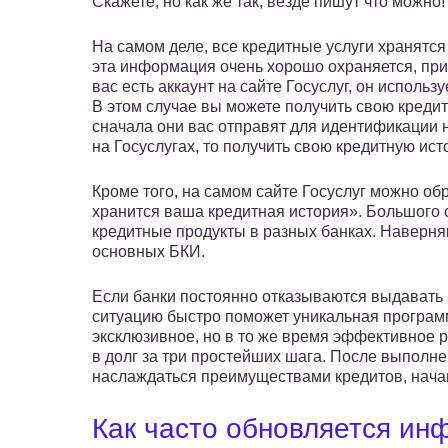
Скажете, но как же так, везде пишут что можно!
На самом деле, все кредитные услуги хранятс
эта информация очень хорошо охраняется, прим
вас есть аккаунт на сайте Госуслуг, он исполь
В этом случае вы можете получить свою креди
сначала они вас отправят для идентификации н
на Госуслугах, то получить свою кредитную ис
Кроме того, на самом сайте Госуслуг можно обр
хранится ваша кредитная история». Большого с
кредитные продукты в разных банках. Наверня
основных БКИ.
Если банки постоянно отказываются выдавать 
ситуацию быстро поможет уникальная програм
эксклюзивное, но в то же время эффективное 
в долг за три простейших шага. После выполн
наслаждаться преимуществами кредитов, начав
Как часто обновляется и