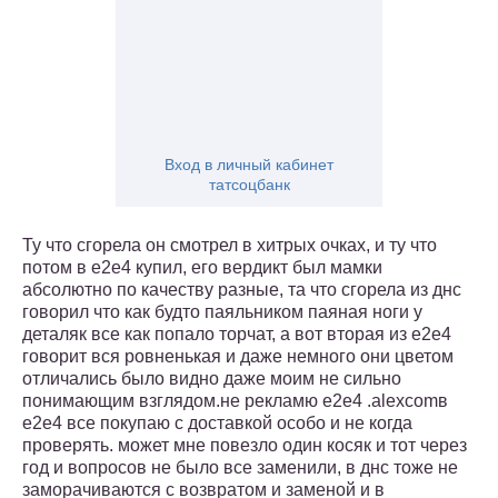
Вход в личный кабинет
татсоцбанк
Ту что сгорела он смотрел в хитрых очках, и ту что
потом в е2е4 купил, его вердикт был мамки
абсолютно по качеству разные, та что сгорела из днс
говорил что как будто паяльником паяная ноги у
деталяк все как попало торчат, а вот вторая из е2е4
говорит вся ровненькая и даже немного они цветом
отличались было видно даже моим не сильно
понимающим взглядом.не рекламю е2е4 .alexcomв
е2е4 все покупаю с доставкой особо и не когда
проверять. может мне повезло один косяк и тот через
год и вопросов не было все заменили, в днс тоже не
заморачиваются с возвратом и заменой и в