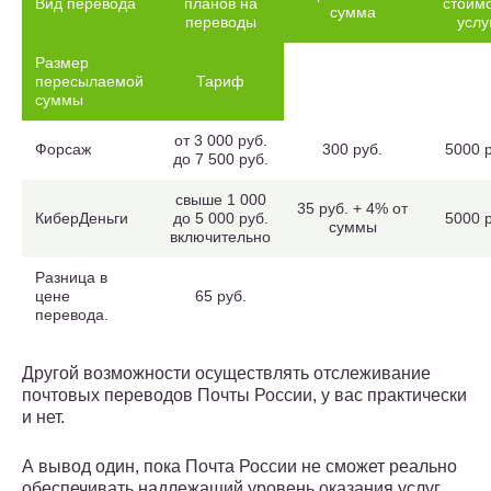
Вид перевода
планов на
стоим
сумма
переводы
услу
Размер
пересылаемой
Тариф
суммы
от 3 000 руб.
Форсаж
300 руб.
5000 р
до 7 500 руб.
свыше 1 000
35 руб. + 4% от
КиберДеньги
до 5 000 руб.
5000 р
суммы
включительно
Разница в
цене
65 руб.
перевода.
Другой возможности осуществлять отслеживание
почтовых переводов Почты России, у вас практически
и нет.
А вывод один, пока Почта России не сможет реально
обеспечивать надлежащий уровень оказания услуг,