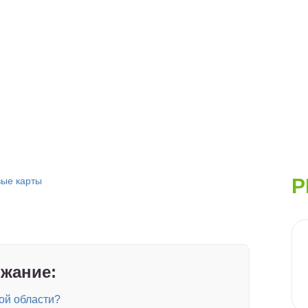
Р
ые карты
жание:
ой области?