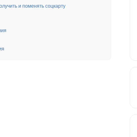
лучить и поменять соцкарту
ния
ия