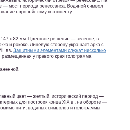
анжевый, исторический отрезок — ренессанс. На
те — мост периода ренессанса. Водяной символ
звание европейскому континенту.
147 х 82 мм. Цветовое решение — зеленое, в
кко и рококо. Лицевую сторону украшает арка с
II вв.
Защитными элементами служат несколько
и размещенная у правого края голограмма.
аненной.
лавный цвет — желтый, исторический период —
ктерных для построек конца XIX в., на обороте —
 помимо нити, водяных символов и голограммы,