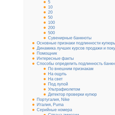
5
10
20
50
100
200
500
Сувенирные банкноты
Основные признаки подлинности купюр
Динамика лучших курсов продажи и пок
Помощник
Интересные факты
Способы определить подлинность банк
По внешним признакам
На ощупь
На свет
Под лупой
Ультрафиолетом
Детектор проверки купюр
Португалия, Nike
Италия, Puma
Серийные номера
Страна эмиссии