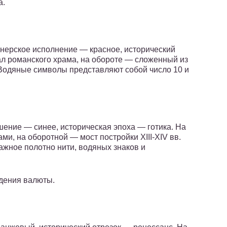
а.
нерское исполнение — красное, исторический
л романского храма, на обороте — сложенный из
 Водяные символы представляют собой число 10 и
шение — синее, историческая эпоха — готика. На
ми, на оборотной — мост постройки XIII-XIV вв.
ажное полотно нити, водяных знаков и
едения валюты.