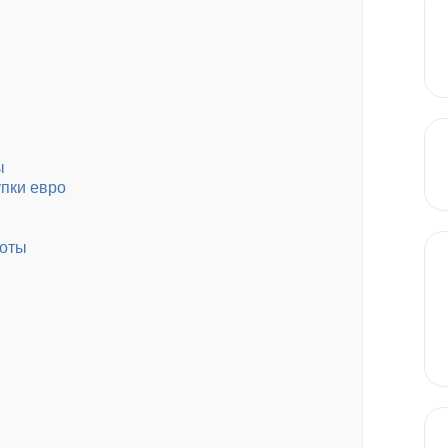
ы
упки евро
ноты