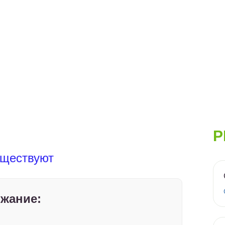
Р
уществуют
жание: