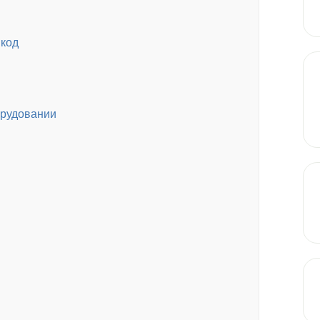
 код
орудовании