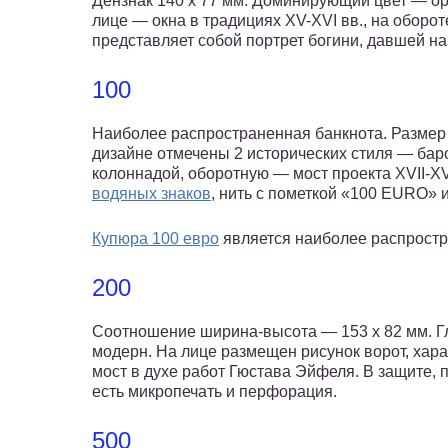
Дензнак 140 х 77 мм. Доминирующий цвет — ор
лице — окна в традициях XV-XVI вв., на оборо
представляет собой портрет богини, давшей на
100
Наиболее распространенная банкнота. Размер 
дизайне отмечены 2 исторических стиля — баро
колоннадой, оборотную — мост проекта XVII-XVI
водяных знаков
, нить с пометкой «100 EURO» 
Купюра 100 евро
является наиболее распростр
200
Соотношение ширина-высота — 153 х 82 мм. Г
модерн. На лице размещен рисунок ворот, хара
мост в духе работ Гюстава Эйфеля. В защите,
есть микропечать и перфорация.
500