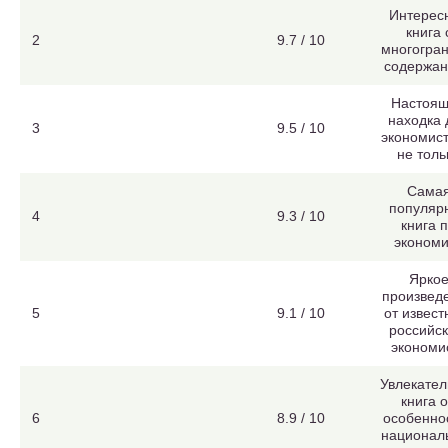
Интерес
книга 
2
9.7 / 10
многогра
содержа
Настоя
находка 
3
9.5 / 10
экономист
не толь
Сама
популяр
4
9.3 / 10
книга 
экономи
Ярко
произвед
5
9.1 / 10
от извест
российск
экономи
Увлекател
книга 
6
8.9 / 10
особенно
национал