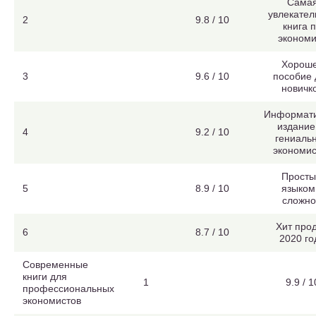
Сама
увлекател
2
9.8 / 10
книга 
экономи
Хорош
3
9.6 / 10
пособие 
новичк
Информат
издание
4
9.2 / 10
гениаль
экономис
Прост
5
8.9 / 10
языком
сложн
Хит про
6
8.7 / 10
2020 го
Современные
книги для
1
9.9 / 1
профессиональных
экономистов