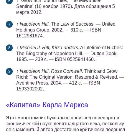
↑ “Grow rich” author dies, The Milwaukee
Sentinel (10 ноября 1970). Дата обращения 5
марта 2012.
↑
Napoleon Hill.
The Law of Success. — United
Holdings Group, 2002. — 610 с. — ISBN
1612981674.
↑
Michael J. Ritt, Kirk Landers.
A Lifetime of Riches:
The Biography of Napoleon Hill. — Dutton Book,
1995. — 239 с. — ISBN 0525941460.
↑
Napoleon Hill, Ross Cornwell.
Think and Grow
Rich!: The Original Version, Restored & Revised. —
Aventine Press, 2004. — 412 с. — ISBN
1593302002.
«Капитал» Карла Маркса
Этот многотомник буквально произвел переворот в
экономической науке девятнадцатого века, поскольку
ее знаменитый автор достаточно критически подошел