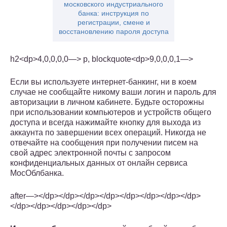
московского индустриального
банка: инструкция по
регистрации, смене и
восстановлению пароля доступа
h2<dp>4,0,0,0,0—> p, blockquote<dp>9,0,0,0,1—>
Если вы используете интернет-банкинг, ни в коем
случае не сообщайте никому ваши логин и пароль для
авторизации в личном кабинете. Будьте осторожны
при использовании компьютеров и устройств общего
доступа и всегда нажимайте кнопку для выхода из
аккаунта по завершении всех операций. Никогда не
отвечайте на сообщения при получении писем на
свой адрес электронной почты с запросом
конфиденциальных данных от онлайн сервиса
МосОблбанка.
after—></dp></dp></dp></dp></dp></dp></dp></dp>
</dp></dp></dp></dp></dp>