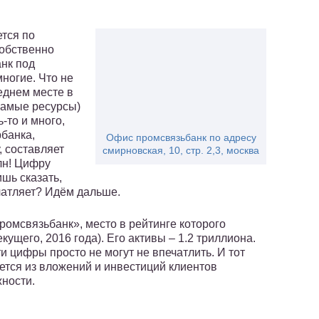
ется по
собственно
анк под
ногие. Что не
леднем месте в
 самые ресурсы)
-то и много,
рбанка,
Офис промсвязьбанк по адресу
, составляет
смирновская, 10, стр. 2,3, москва
лн! Цифру
шь сказать,
ечатляет? Идём дальше.
омсвязьбанк», место в рейтинге которого
кущего, 2016 года). Его активы – 1.2 триллиона.
и цифры просто не могут не впечатлить. И тот
ается из вложений и инвестиций клиентов
жности.