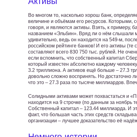
Активы
Во многом то, насколько хорош банк, определя
величине и объёмам его ресурсов. Которыми, 
говоря, и являются активы. Взять, к примеру, б
названием «Эльбин». Вряд ли о нём слышали м
удивительно, ведь он находится на 549-м, пос
российском рейтинге банков! И его активы (те
составляют всего 830 750 тыс. рублей. Не очень
если вспомнить, что собственный капитал Сбе
который известен абсолютно каждому человеку
3.2 триллиона. А активов ещё больше – 27.3 тр
довольно сложно воспринять. Но достаточно ли
что это – 27.3 раза по тысяче миллиардов. Вп
Солидными активами может похвастаться и «Пр
находится на 9 строчке (по данным за ноябрь те
Собственный капитал – 123.44 миллиарда. И эт
факт, что большая часть этих средств складыв
организации – лучшее доказательство её надё
Немного истории