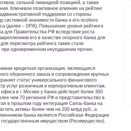
тивов, сильной ликвидной позицией, а также
ия. Ключевое позитивное влияние на рейтинг
 административной поддержки со стороны
у системной значимости банка и его особого
са (далее – ОПК). Повышение уровня рейтинга
а для Правительства РФ вследствие роста
акреплением его в качестве опорного банка для
 для пересмотра рейтинга также стали
в при одновременном неухудшении прочих
чимая кредитная организация, являющаяся
ного оборонного заказа и сопровождения крупных
храняет статус универсального финансового
ктр услуг розничным и корпоративным клиентам,
офиса в г. Москве у банка действует более 300
лее чем 70 регионов РФ и представительство в
тая в прошлом году интеграция Связь-банка на
стить активы более чем на 200 млрд руб., а
ственником банка является Российская Федерация
ю государственным имуществом (Росимущество).