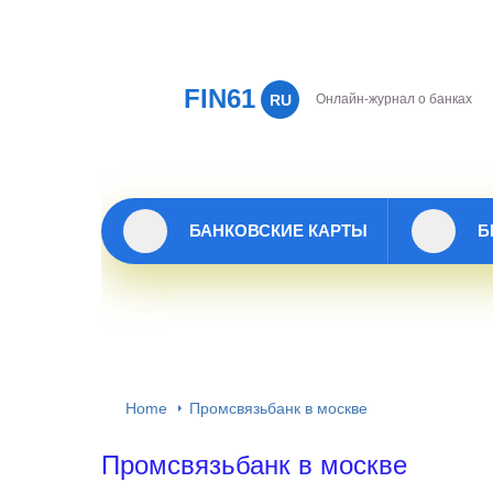
FIN61
RU
Онлайн-журнал о банках
БАНКОВСКИЕ КАРТЫ
Б
Home
Промсвязьбанк в москве
Промсвязьбанк в москве