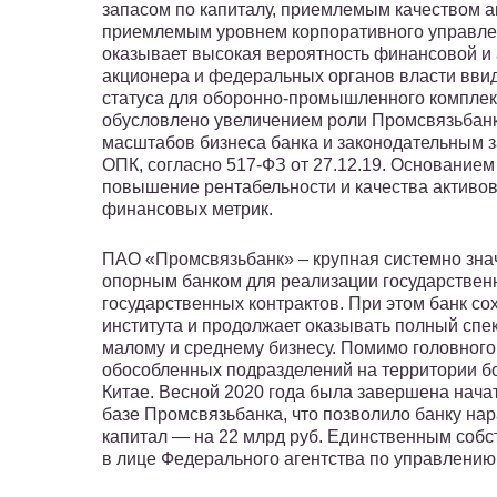
запасом по капиталу, приемлемым качеством ак
приемлемым уровнем корпоративного управлен
оказывает высокая вероятность финансовой и
акционера и федеральных органов власти ввид
статуса для оборонно-промышленного комплек
обусловлено увеличением роли Промсвязьбанк
масштабов бизнеса банка и законодательным з
ОПК, согласно 517-ФЗ от 27.12.19. Основанием
повышение рентабельности и качества активо
финансовых метрик.
ПАО «Промсвязьбанк» – крупная системно зна
опорным банком для реализации государствен
государственных контрактов. При этом банк со
института и продолжает оказывать полный спе
малому и среднему бизнесу. Помимо головного 
обособленных подразделений на территории бо
Китае. Весной 2020 года была завершена нача
базе Промсвязьбанка, что позволило банку нара
капитал — на 22 млрд руб. Единственным соб
в лице Федерального агентства по управлени