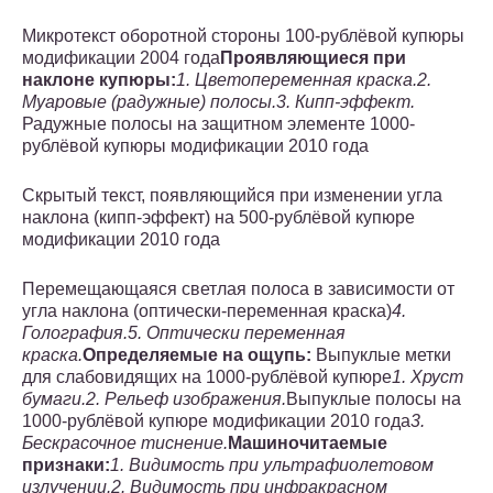
Микротекст оборотной стороны 100-рублёвой купюры
модификации 2004 года
Проявляющиеся при
наклоне купюры:
1. Цветопеременная краска.
2.
Муаровые (радужные) полосы.
3. Кипп-эффект.
Радужные полосы на защитном элементе 1000-
рублёвой купюры модификации 2010 года
Скрытый текст, появляющийся при изменении угла
наклона (кипп-эффект) на 500-рублёвой купюре
модификации 2010 года
Перемещающаяся светлая полоса в зависимости от
угла наклона (оптически-переменная краска)
4.
Голография.
5. Оптически переменная
краска.
Определяемые на ощупь:
Выпуклые метки
для слабовидящих на 1000-рублёвой купюре
1. Хруст
бумаги.
2. Рельеф изображения.
Выпуклые полосы на
1000-рублёвой купюре модификации 2010 года
3.
Бескрасочное тиснение.
Машиночитаемые
признаки:
1. Видимость при ультрафиолетовом
излучении.
2. Видимость при инфракрасном