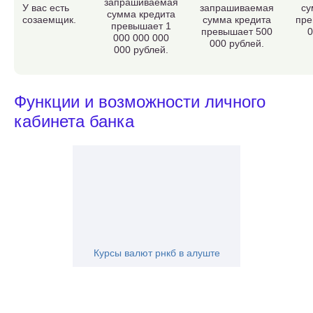
запрашиваемая
У вас есть
запрашиваемая
су
сумма кредита
созаемщик.
сумма кредита
пре
превышает 1
превышает 500
0
000 000 000
000 рублей.
000 рублей.
Функции и возможности личного
кабинета банка
Курсы валют рнкб в алуште