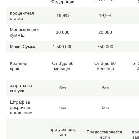
Федерации
процентная
19,9%
19,9%
ставка
Минимальная
30 000
20 000
сумма.
Макс. Сумма
1 500 000
750 000
Крайний
От 3 до 60
От 3 до 60
от
срок…..
месяцев
месяцев
затраты на
без
без
выпуск
Штраф за
досрочное
без
без
погашение
при условии,
Предоставляется,
при
что
если
за