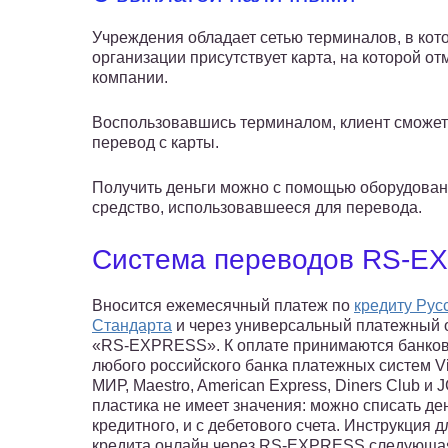
Учреждения обладает сетью терминалов, в кот
организации присутствует карта, на которой 
компании.
Воспользовавшись терминалом, клиент сможет
перевод с карты.
Получить деньги можно с помощью оборудовани
средство, использовавшееся для перевода.
Система переводов RS-E
Вносится ежемесячный платеж по
кредиту Рус
Стандарта
и через универсальный платежный 
«RS-EXPRESS». К оплате принимаются банков
любого российского банка платежных систем Vi
МИР, Maestro, American Express, Diners Club и 
пластика не имеет значения: можно списать ден
кредитного, и с дебетового счета. Инструкция 
кредита онлайн через RS-EXPRESS следующа