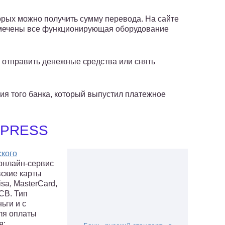
орых можно получить сумму перевода. На сайте
отмечены все функционирующая оборудование
 отправить денежные средства или снять
я того банка, который выпустил платежное
XPRESS
ского
онлайн-сервис
ские карты
sa, MasterCard,
JCB. Тип
ьги и с
для оплаты
я: