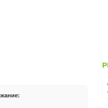
Р
жание: