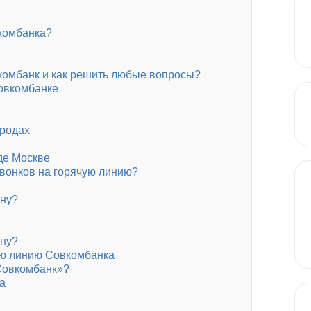
вкомбанка?
комбанк и как решить любые вопросы?
овкомбанке
ородах
де Москве
вонков на горячую линию?
ону?
ону?
чую линию Совкомбанка
Совкомбанк»?
а