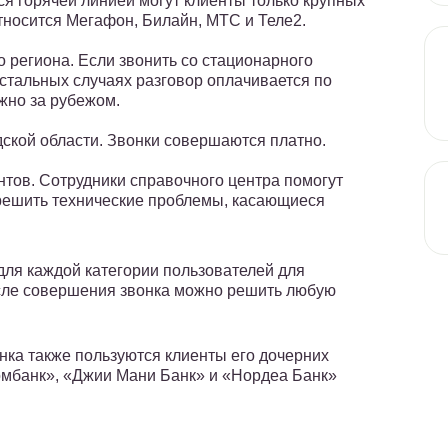
ся горячей линией могут клиенты только крупных
носится Мегафон, Билайн, МТС и Теле2.
о региона. Если звонить со стационарного
остальных случаях разговор оплачивается по
жно за рубежом.
дской области. Звонки совершаются платно.
нтов. Сотрудники справочного центра помогут
решить технические проблемы, касающиеся
ля каждой категории пользователей для
сле совершения звонка можно решить любую
ка также пользуются клиенты его дочерних
мбанк», «Джии Мани Банк» и «Нордеа Банк»