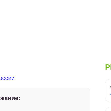
Р
оссии
жание: