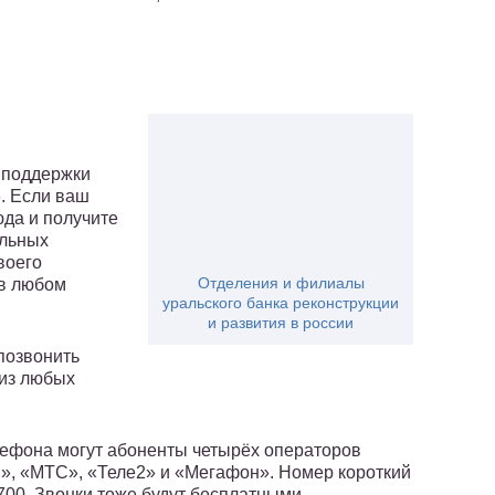
 поддержки
6. Если ваш
юда и получите
альных
воего
Отделения и филиалы
 в любом
уральского банка реконструкции
и развития в россии
позвонить
 из любых
лефона могут абоненты четырёх операторов
н», «МТС», «Теле2» и «Мегафон». Номер короткий
700. Звонки тоже будут бесплатными.