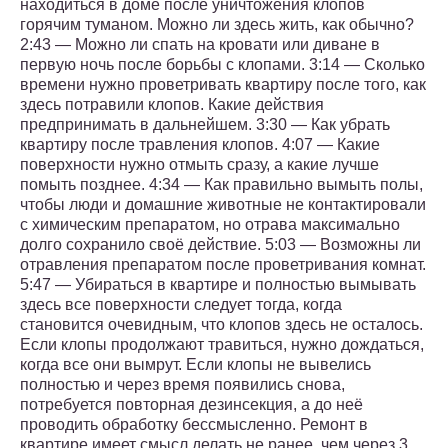
находиться в доме после уничтожения клопов
горячим туманом. Можно ли здесь жить, как обычно?
2:43 — Можно ли спать на кровати или диване в
первую ночь после борьбы с клопами. 3:14 — Сколько
времени нужно проветривать квартиру после того, как
здесь потравили клопов. Какие действия
предпринимать в дальнейшем. 3:30 — Как убрать
квартиру после травления клопов. 4:07 — Какие
поверхности нужно отмыть сразу, а какие лучше
помыть позднее. 4:34 — Как правильно вымыть полы,
чтобы люди и домашние животные не контактировали
с химическим препаратом, но отрава максимально
долго сохранило своё действие. 5:03 — Возможны ли
отравления препаратом после проветривания комнат.
5:47 — Убираться в квартире и полностью вымывать
здесь все поверхности следует тогда, когда
становится очевидным, что клопов здесь не осталось.
Если клопы продолжают травиться, нужно дождаться,
когда все они вымрут. Если клопы не вывелись
полностью и через время появились снова,
потребуется повторная дезинсекция, а до неё
проводить обработку бессмысленно. Ремонт в
квартире имеет смысл делать не ранее, чем через 3