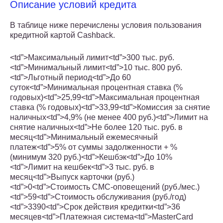
Описание условий кредита
В таблице ниже перечислены условия пользования
кредитной картой Cashback.
<td”>Максимальный лимит<td”>300 тыс. руб.
<td”>Минимальный лимит<td”>10 тыс. 800 руб.
<td”>Льготный период<td”>До 60
суток<td”>Минимальная процентная ставка (%
годовых)<td”>25,99<td”>Максимальная процентная
ставка (% годовых)<td”>33,99<td”>Комиссия за снятие
наличных<td”>4,9% (не менее 400 руб.)<td”>Лимит на
снятие наличных<td”>Не более 120 тыс. руб. в
месяц<td”>Минимальный ежемесячный
платеж<td”>5% от суммы задолженности + %
(минимум 320 руб.)<td”>Кешбэк<td”>До 10%
<td”>Лимит на кешбек<td”>3 тыс. руб. в
месяц<td”>Выпуск карточки (руб.)
<td”>0<td”>Стоимость СМС-оповещений (руб./мес.)
<td”>59<td”>Стоимость обслуживания (руб./год)
<td”>3390<td”>Срок действия кредитки<td”>36
месяцев<td”>Платежная система<td”>MasterCard