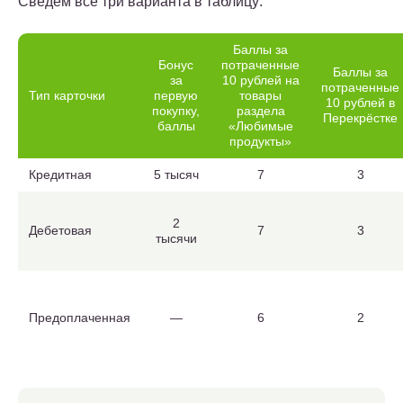
Сведём все три варианта в таблицу:
Баллы за
Бонус
потраченные
Баллы за
за
10 рублей на
потраченные
Тип карточки
первую
товары
10 рублей в
покупку,
раздела
Перекрёстке
баллы
«Любимые
продукты»
Кредитная
5 тысяч
7
3
2
Дебетовая
7
3
тысячи
Предоплаченная
—
6
2