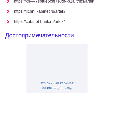
https://xn—-7sbfue5cni7e.xn--p1ai/trips/artek
https://lichniikabinet.ru/artek/
https://cabinet-bank.ru/artek/
Достопримечательности
Втб личный кабинет:
регистрация, вход