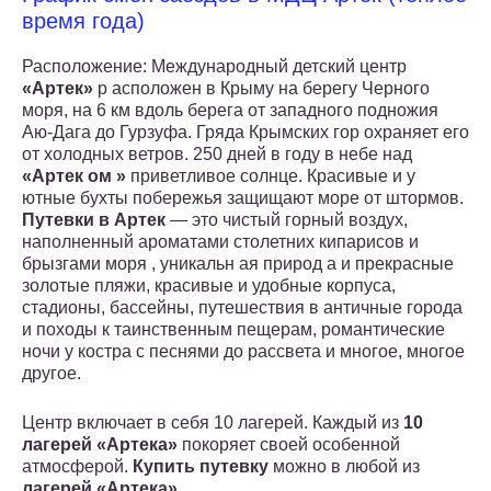
время года)
Расположение: Международный детский центр
«Артек»
р асположен в Крыму на берегу Черного
моря, на 6 км вдоль берега от западного подножия
Аю-Дага до Гурзуфа. Гряда Крымских гор охраняет его
от холодных ветров. 250 дней в году в небе над
«Артек
ом »
приветливое солнце. Красивые и у
ютные бухты побережья защищают море от штормов.
Путевки в Артек
— это чистый горный воздух,
наполненный ароматами столетних кипарисов и
брызгами моря , уникальн ая природ а и прекрасные
золотые пляжи, красивые и удобные корпуса,
стадионы, бассейны, путешествия в античные города
и походы к таинственным пещерам, романтические
ночи у костра с песнями до рассвета и многое, многое
другое.
Центр включает в себя 10 лагерей. Каждый из
10
лагерей «Артека»
покоряет своей особенной
атмосферой.
Купить путевку
можно в любой из
лагерей «Артека».