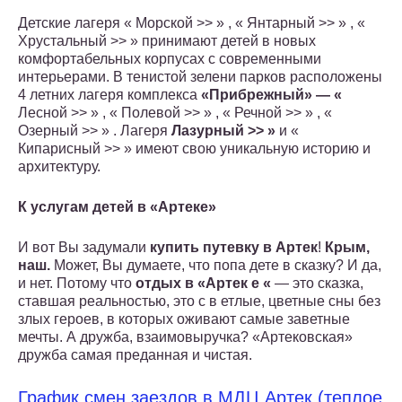
Детские лагеря « Морской >> » , « Янтарный >> » , «
Хрустальный >> » принимают детей в новых
комфортабельных корпусах с современными
интерьерами. В тенистой зелени парков расположены
4 летних лагеря комплекса
«Прибрежный» — «
Лесной >> » , « Полевой >> » , « Речной >> » , «
Озерный >> » . Лагеря
Лазурный >> »
и «
Кипарисный >> » имеют свою уникальную историю и
архитектуру.
К услугам детей в «Артеке»
И вот Вы задумали
купить путевку в Артек
!
Крым,
наш.
Может, Вы думаете, что попа дете в сказку? И да,
и нет. Потому что
отдых в
«Артек е «
— это сказка,
ставшая реальностью, это с в етлые, цветные сны без
злых героев, в которых оживают самые заветные
мечты. А дружба, взаимовыручка? «Артековская»
дружба самая преданная и чистая.
График смен заездов в МДЦ Артек (теплое