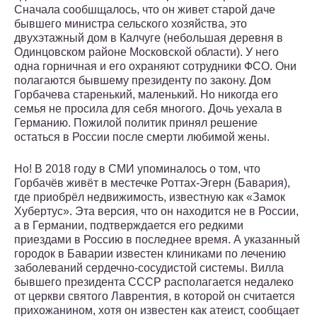
Сначала сообшщалось, что он живет старой даче
бывшего министра сельского хозяйства, это
двухэтажный дом в Калчуге (небольшая деревня в
Одинцовском районе Московской области). У него
одна горничная и его охраняют сотрудники ФСО. Они
полагаются бывшему президенту по закону. Дом
Горбачева старенький, маленький. Но никогда его
семья не просила для себя многого. Дочь уехала в
Германию. Пожилой политик принял решение
остаться в России после смерти любимой жены.
Но! В 2018 году в СМИ упоминалось о том, что
Горбачёв живёт в местечке Роттах-Эгерн (Бавария),
где приобрёл недвижимость, известную как «Замок
Хубертус». Эта версия, что он находится не в России,
а в Германии, подтверждается его редкими
приездами в Россию в последнее время. А указанный
городок в Баварии известен клиниками по лечению
заболеваний сердечно-сосудистой системы. Вилла
бывшего президента СССР располагается недалеко
от церкви святого Лаврентия, в которой он считается
прихожанином, хотя он известен как атеист, сообщает