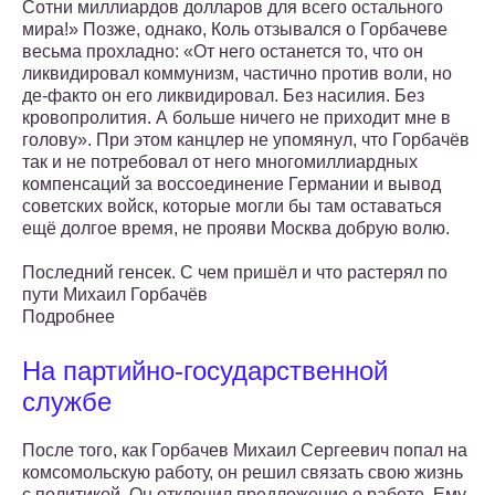
Сотни миллиардов долларов для всего остального
мира!» Позже, однако, Коль отзывался о Горбачеве
весьма прохладно: «От него останется то, что он
ликвидировал коммунизм, частично против воли, но
де-факто он его ликвидировал. Без насилия. Без
кровопролития. А больше ничего не приходит мне в
голову». При этом канцлер не упомянул, что Горбачёв
так и не потребовал от него многомиллиардных
компенсаций за воссоединение Германии и вывод
советских войск, которые могли бы там оставаться
ещё долгое время, не прояви Москва добрую волю.
Последний генсек. С чем пришёл и что растерял по
пути Михаил Горбачёв
Подробнее
На партийно-государственной
службе
После того, как Горбачев Михаил Сергеевич попал на
комсомольскую работу, он решил связать свою жизнь
с политикой. Он отклонил предложение о работе. Ему