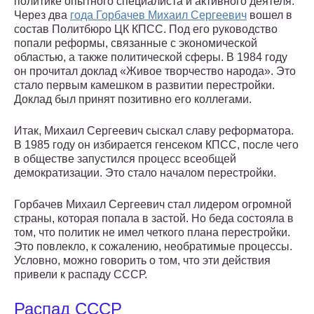
политике опытного специалиста и активного деятеля.
Через два
года Горбачев Михаил Сергеевич
вошел в
состав Политбюро ЦК КПСС. Под его руководство
попали реформы, связанные с экономической
областью, а также политической сферы. В 1984 году
он прочитал доклад «Живое творчество народа». Это
стало первым камешком в развитии перестройки.
Доклад был принят позитивно его коллегами.
Итак, Михаил Сергеевич сыскал славу реформатора.
В 1985 году он избирается генсеком КПСС, после чего
в обществе запустился процесс всеобщей
демократизации. Это стало началом перестройки.
Горбачев Михаил Сергеевич стал лидером огромной
страны, которая попала в застой. Но беда состояла в
том, что политик не имел четкого плана перестройки.
Это повлекло, к сожалению, необратимые процессы.
Условно, можно говорить о том, что эти действия
привели к распаду СССР.
Распад СССР