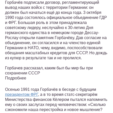
Горбачёв подписали договор, регламентирующий
вывод наших войск с территории Германии: он
должен был начаться ещё до конца года. 3 октября
1990 года состоялось официальное объединение ГДР
и ФРГ. Большая роль в этом принадлежала
советскому лидеру, неслучайно к 30-летию Дня
германского единства в немецком городе Дессау-
Рослау открыли памятник Горбачёву. Дав согласие на
объединение, он согласился и на членство единой
Германии в НАТО, чему, видимо, поспособствовали
обещания масштабных кредитов для СССР. Но дождь
из купюр в результате так и не пролился.
Горбачев рассказал, каким был бы мир бы при
сохранении СССР
Подробнее
Осенью 1991 года Горбачёв в беседе с будущим
президентом ФРГ
, а в то время статс-секретарём
Министерства финансов Кёлером пытался напомнить
ему о своих заслугах перед человечеством: «Сколько
сэкономили наша перестройка и новое мышление?