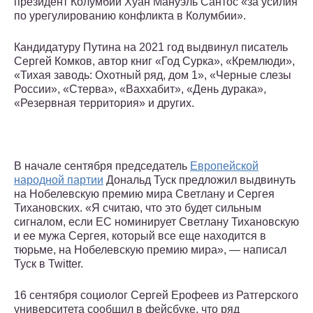
президент Колумбии Хуан Мануэль Сантос «за усилия
по урегулированию конфликта в Колумбии».
Кандидатуру Путина на 2021 год выдвинул писатель
Сергей Комков, автор книг «Год Сурка», «Кремлюди»,
«Тихая заводь: Охотный ряд, дом 1», «Черные слезы
России», «Стерва», «Ваххабит», «День дурака»,
«Резервная территория» и других.
В начале сентября председатель
Европейской
народной партии
Дональд Туск предложил выдвинуть
на Нобелевскую премию мира Светлану и Сергея
Тихановских. «Я считаю, что это будет сильным
сигналом, если ЕС номинирует Светлану Тихановскую
и ее мужа Сергея, который все еще находится в
тюрьме, на Нобелевскую премию мира», — написал
Туск в Twitter.
16 сентября социолог Сергей Ерофеев из Ратгерского
университета сообщил в фейсбуке, что ряд