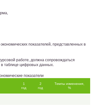
орма,
-экономических показателей, представленных в
 курсовой работе, должна сопровождаться
 в таблице цифровых данных.
ономические показатели
1
2
Темпы изменения,
год
год
%