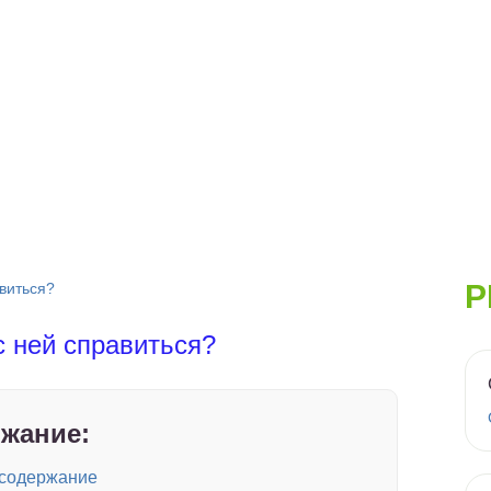
Р
авиться?
 с ней справиться?
жание:
и содержание