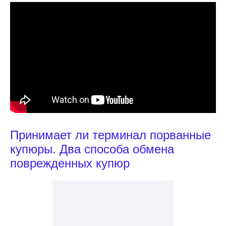
Принимает ли терминал порванные
купюры. Два способа обмена
поврежденных купюр