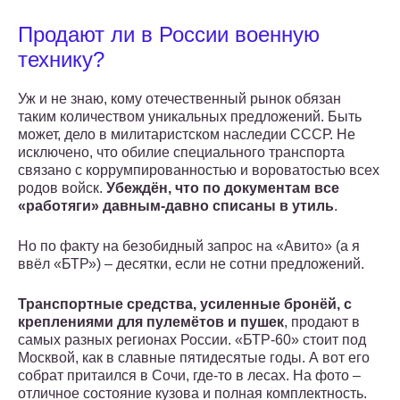
Продают ли в России военную
технику?
Уж и не знаю, кому отечественный рынок обязан
таким количеством уникальных предложений. Быть
может, дело в милитаристском наследии СССР. Не
исключено, что обилие специального транспорта
связано с коррумпированностью и вороватостью всех
родов войск.
Убеждён, что по документам все
«работяги» давным-давно списаны в утиль
.
Но по факту на безобидный запрос на «Авито» (а я
ввёл «БТР») – десятки, если не сотни предложений.
Транспортные средства, усиленные бронёй, с
креплениями для пулемётов и пушек
, продают в
самых разных регионах России. «БТР-60» стоит под
Москвой, как в славные пятидесятые годы. А вот его
собрат притаился в Сочи, где-то в лесах. На фото –
отличное состояние кузова и полная комплектность.