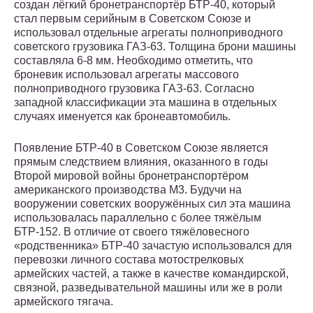
создан лёгкий бронетранспортёр БТР-40, который
стал первым серийным в Советском Союзе и
использовал отдельные агрегаты полноприводного
советского грузовика ГАЗ-63. Толщина брони машины
составляла 6-8 мм. Необходимо отметить, что
броневик использовал агрегаты массового
полноприводного грузовика ГАЗ-63. Согласно
западной классификации эта машина в отдельных
случаях именуется как бронеавтомобиль.
Появление БТР-40 в Советском Союзе является
прямым следствием влияния, оказанного в годы
Второй мировой войны бронетранспортёром
американского производства M3. Будучи на
вооружении советских вооружённых сил эта машина
использовалась параллельно с более тяжёлым
БТР-152. В отличие от своего тяжёловесного
«родственника» БТР-40 зачастую использовался для
перевозки личного состава мотострелковых
армейских частей, а также в качестве командирской,
связной, разведывательной машины или же в роли
армейского тягача.