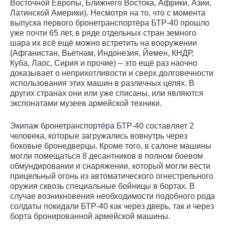
Восточной Европы, Ближнего Востока, Африки, Азии,
Латинской Америки). Несмотря на то, что с момента
выпуска первого бронетранспортёра БТР-40 прошло
уже почти 65 лет, в ряде отдельных стран земного
шара их всё ещё можно встретить на вооружении
(Афганистан, Вьетнам, Индонезия, Йемен, КНДР,
Куба, Лаос, Сирия и прочие) – это ещё раз наочно
доказывает о неприхотливости и сверх долговечности
использования этих машин в различных целях. В
других странах они или уже списаны, или являются
экспонатами музеев армейской техники.
Экипаж бронетранспортёра БТР-40 составляет 2
человека, которые загружались вовнутрь через
боковые бронедверцы. Кроме того, в салоне машины
могли помещаться 8 десантников в полном боевом
обмундировании и снаряжении, который могли вести
прицельный огонь из автоматического огнестрельного
оружия сквозь специальные бойницы в бортах. В
случае возникновения необходимости подобного рода
солдаты покидали БТР-40 как через дверь, так и через
борта бронированной армейской машины.