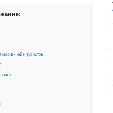
жание:
 москвичей и туристов
?
лачен?
?