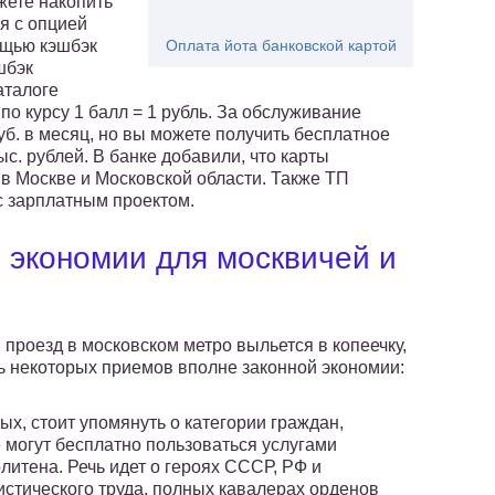
жете накопить
я с опцией
мощью кэшбэк
Оплата йота банковской картой
шбэк
аталоге
о курсу 1 балл = 1 рубль. За обслуживание
б. в месяц, но вы можете получить бесплатное
ыс. рублей. В банке добавили, что карты
в Москве и Московской области. Также ТП
с зарплатным проектом.
 экономии для москвичей и
проезд в московском метро выльется в копеечку,
ть некоторых приемов вполне законной экономии:
ых, стоит упомянуть о категории граждан,
 могут бесплатно пользоваться услугами
литена. Речь идет о героях СССР, РФ и
стического труда, полных кавалерах орденов