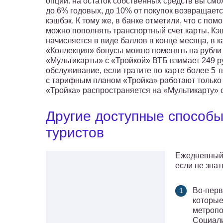
опций: на остаток собственных средств вы смо
до 6% годовых, до 10% от покупок возвращаетс
кэшбэк. К тому же, в банке отметили, что с по
можно пополнять транспортный счет карты. Кэ
начисляется в виде баллов в конце месяца, в к
«Коллекция» бонусы можно поменять на рубли п
«Мультикарты» с «Тройкой» ВТБ взимает 249 ру
обслуживание, если тратите по карте более 5 т
с тарифным планом «Тройка» работают только 
«Тройка» распространяется на «Мультикарту» 
Другие доступные способы
туристов
Ежедневный 
если не зна
Во-перв
которые
метропо
Социали