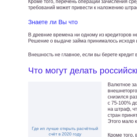
Кроме того, перечень операций зачисления сре
требований может привести к наложению штра
Знаете ли Вы что
В древние времена ни одному из кредиторов н
Решение о выдаче займа принималось исходя 
Внешность не главное, если вы берете кредит
Что могут делать российс
Валютное за
внешнеторго
снизился ра
с 75-100% д
на штраф, чт
стран принят
Этого мало к
Где ип лучше открыть расчётный
счёт в 2020 году
Кроме того,