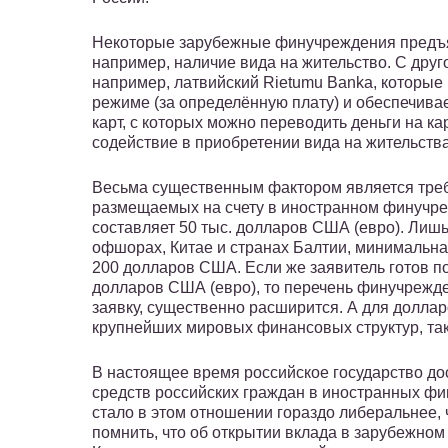
Некоторые зарубежные финучреждения предъя
например, наличие вида на жительство. С дру
например, латвийский Rietumu Banka, которые 
режиме (за определённую плату) и обеспечива
карт, с которых можно переводить деньги на ка
содействие в приобретении вида на жительства
Весьма существенным фактором является тре
размещаемых на счету в иностранном финучреж
составляет 50 тыс. долларов США (евро). Лишь
офшорах, Китае и странах Балтии, минимальна
200 долларов США. Если же заявитель готов по
долларов США (евро), то перечень финучрежд
заявку, существенно расширится. А для долла
крупнейших мировых финансовых структур, таких,
В настоящее время российское государство до
средств российских граждан в иностранных фи
стало в этом отношении гораздо либеральнее, 
помнить, что об открытии вклада в зарубежно