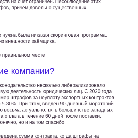
дств на счёт ограничен. Несоблюдение этих
фов, причём довольно существенных.
е нужна была никакая скоринговая программа.
из внешности заёмщика.
 в правильном месте
кие компании?
конодательство несколько либерализировало
вую деятельность юридических лиц. С 2020 года
змер штрафов за неуплату экспортных контрактов
о 5-30%. При этом, введен 90-дневный мораторий
о весьма актуально, т.к. в большинстве западных
а оплата в течение 60 дней после поставки.
онечно, но и на том спасибо.
 введена сумма контракта, когда штрафы на