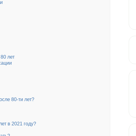
ки
80 лет
сации
сле 80-ти лет?
лет в 2021 году?
ать?