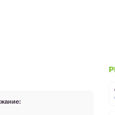
Р
жание: