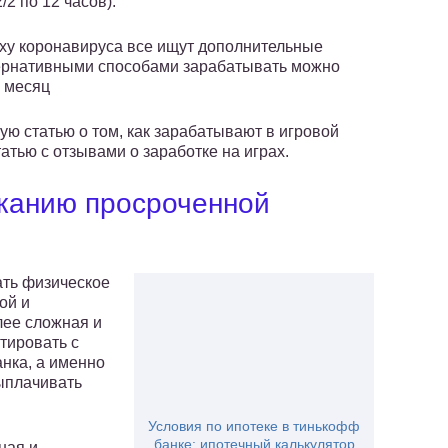
/2 по 12 часов).
оху коронавируса все ищут дополнительные
ьтернативными способами зарабатывать можно
в месяц
ю статью о том, как зарабатывают в игровой
атью с отзывами о заработке на играх.
сканию просроченной
ать физическое
ой и
лее сложная и
тировать с
нка, а именно
ыплачивать
Условия по ипотеке в тинькофф
банке: ипотечный калькулятор
ная и