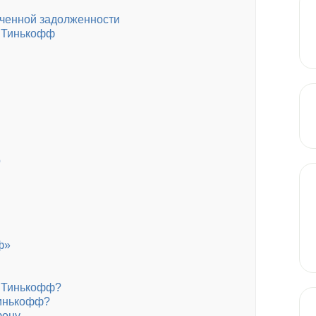
оченной задолженности
к Тинькофф
р
ф»
к Тинькофф?
Тинькофф?
фону