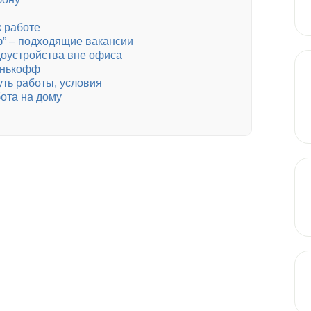
к работе
ф” – подходящие вакансии
доустройства вне офиса
инькофф
ть работы, условия
бота на дому