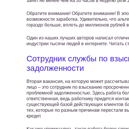
занят не менее чем на 30 часов в неделю (или 2
Обратите внимание! Обратите внимание! В эп
возможности заработка. Удивительно, что ал
гораздо больше, вплоть до миллионов рублей 
Один из наших лучших авторов написал отличну
индустрии тысячи людей в интернете. Читать ст
Сотрудник службы по взы
задолженности
Вторая вакансия, на которую может рассчитыв
лицо – это сотрудник по взысканию просроченн
проблемной задолженностью. Здесь работа бо
ответственная, ведь работнику придется контак
существующей базой действующих клиентов ба
тех, которые по разным причинам перестали в
кредит.
Как уже упоминалось, такая работа более слож