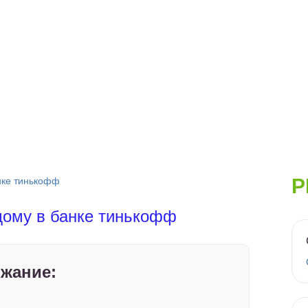
Р
нке тинькофф
дому в банке тинькофф
жание: