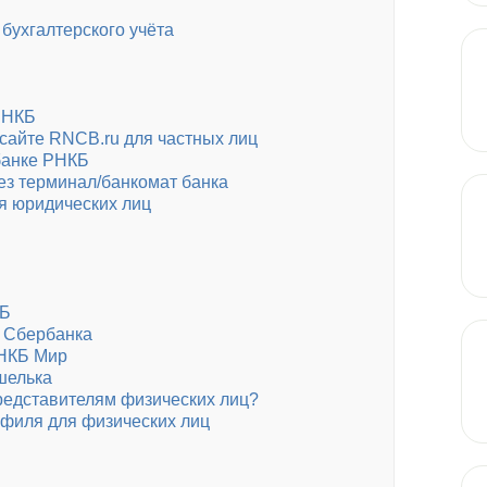
бухгалтерского учёта
 РНКБ
сайте RNCB.ru для частных лиц
банке РНКБ
ез терминал/банкомат банка
ля юридических лиц
КБ
у Сбербанка
РНКБ Мир
шелька
редставителям физических лиц?
филя для физических лиц