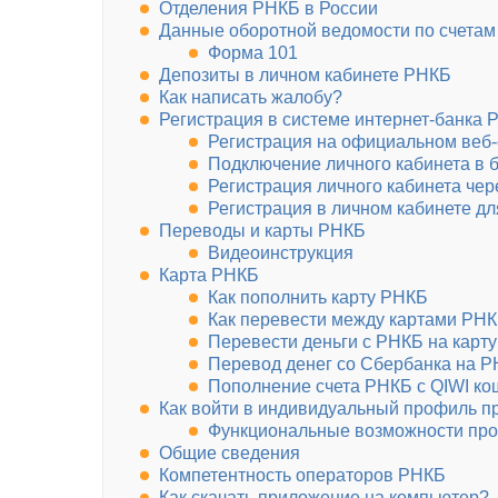
Отделения РНКБ в России
Данные оборотной ведомости по счетам 
Форма 101
Депозиты в личном кабинете РНКБ
Как написать жалобу?
Регистрация в системе интернет-банка
Регистрация на официальном веб-
Подключение личного кабинета в 
Регистрация личного кабинета чер
Регистрация в личном кабинете д
Переводы и карты РНКБ
Видеоинструкция
Карта РНКБ
Как пополнить карту РНКБ
Как перевести между картами РН
Перевести деньги с РНКБ на карт
Перевод денег со Сбербанка на 
Пополнение счета РНКБ с QIWI ко
Как войти в индивидуальный профиль п
Функциональные возможности про
Общие сведения
Компетентность операторов РНКБ
Как скачать приложение на компьютер?