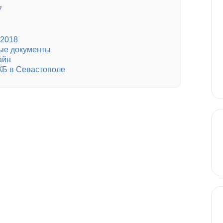
7
 2018
мые документы
айн
КБ в Севастополе