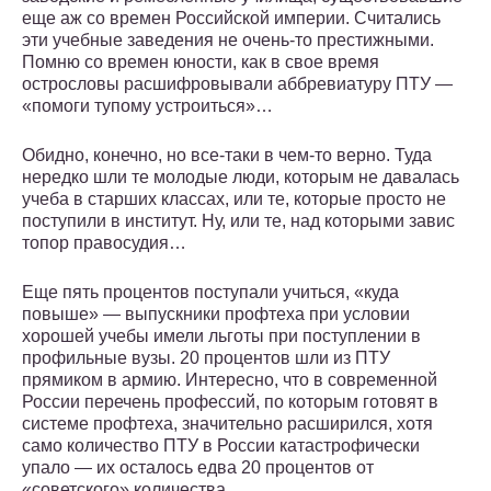
еще аж со времен Российской империи. Считались
эти учебные заведения не очень-то престижными.
Помню со времен юности, как в свое время
острословы расшифровывали аббревиатуру ПТУ —
«помоги тупому устроиться»…
Обидно, конечно, но все-таки в чем-то верно. Туда
нередко шли те молодые люди, которым не давалась
учеба в старших классах, или те, которые просто не
поступили в институт. Ну, или те, над которыми завис
топор правосудия…
Еще пять процентов поступали учиться, «куда
повыше» — выпускники профтеха при условии
хорошей учебы имели льготы при поступлении в
профильные вузы. 20 процентов шли из ПТУ
прямиком в армию. Интересно, что в современной
России перечень профессий, по которым готовят в
системе профтеха, значительно расширился, хотя
само количество ПТУ в России катастрофически
упало — их осталось едва 20 процентов от
«советского» количества.