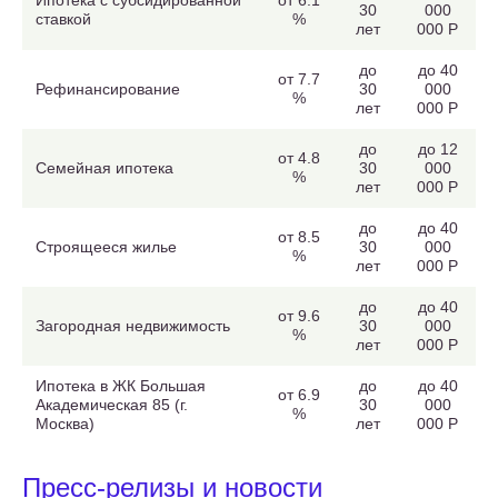
Ипотека с субсидированной
от 6.1
30
000
ставкой
%
лет
000 Р
до
до 40
от 7.7
Рефинансирование
30
000
%
лет
000 Р
до
до 12
от 4.8
Семейная ипотека
30
000
%
лет
000 Р
до
до 40
от 8.5
Строящееся жилье
30
000
%
лет
000 Р
до
до 40
от 9.6
Загородная недвижимость
30
000
%
лет
000 Р
Ипотека в ЖК Большая
до
до 40
от 6.9
Академическая 85 (г.
30
000
%
Москва)
лет
000 Р
Пресс-релизы и новости