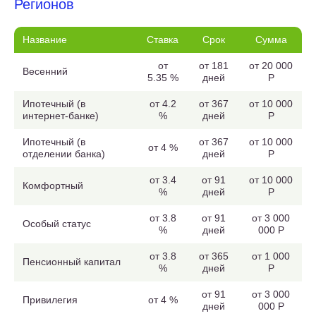
Регионов
Название
Ставка
Срок
Сумма
от
от 181
от 20 000
Весенний
5.35 %
дней
Р
Ипотечный (в
от 4.2
от 367
от 10 000
интернет-банке)
%
дней
Р
Ипотечный (в
от 367
от 10 000
от 4 %
отделении банка)
дней
Р
от 3.4
от 91
от 10 000
Комфортный
%
дней
Р
от 3.8
от 91
от 3 000
Особый статус
%
дней
000 Р
от 3.8
от 365
от 1 000
Пенсионный капитал
%
дней
Р
от 91
от 3 000
Привилегия
от 4 %
дней
000 Р