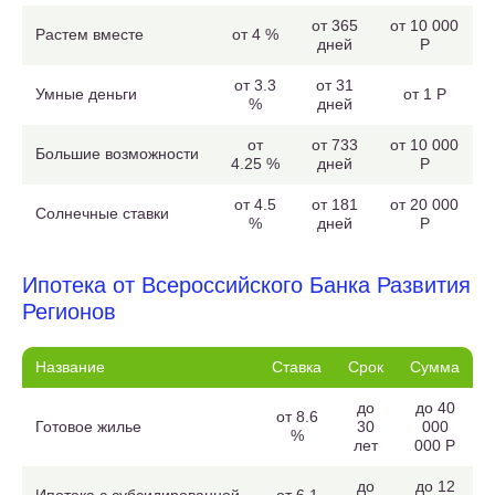
от 365
от 10 000
Растем вместе
от 4 %
дней
Р
от 3.3
от 31
Умные деньги
от 1 Р
%
дней
от
от 733
от 10 000
Большие возможности
4.25 %
дней
Р
от 4.5
от 181
от 20 000
Солнечные ставки
%
дней
Р
Ипотека от Всероссийского Банка Развития
Регионов
Название
Ставка
Срок
Сумма
до
до 40
от 8.6
Готовое жилье
30
000
%
лет
000 Р
до
до 12