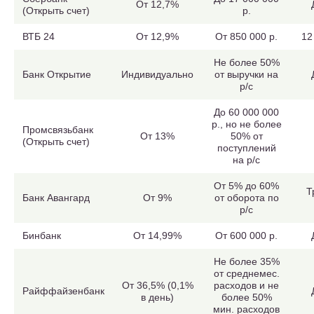
От 12,7%
(Открыть счет)
р.
ВТБ 24
От 12,9%
От 850 000 р.
12
Не более 50%
Банк Открытие
Индивидуально
от выручки на
р/с
До 60 000 000
р., но не более
Промсвязьбанк
От 13%
50% от
(Открыть счет)
поступлений
на р/с
От 5% до 60%
Т
Банк Авангард
От 9%
от оборота по
р/с
Бинбанк
От 14,99%
От 600 000 р.
Не более 35%
от среднемес.
От 36,5% (0,1%
расходов и не
Райффайзенбанк
в день)
более 50%
мин. расходов