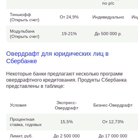
по р/с
Тинькофф
От 24,9%
Индивидуально
Ин
(Открыть счет)
Модульбанк
19-21%
До 500 000 р.
(Открыть счет)
Овердрафт для юридических лиц в
Сбербанке
Некоторые банки предлагают несколько программ
овердрафтного кредитования. Продукты Сбербанка
представлены в таблице:
Экспресс-
Условия
Бизнес-Овердрафт
Овердрафт
Процентная
15,5%
От 12,73%
ставка, годовых
Лимит, руб.
До 2 500 000
До 17 000 000