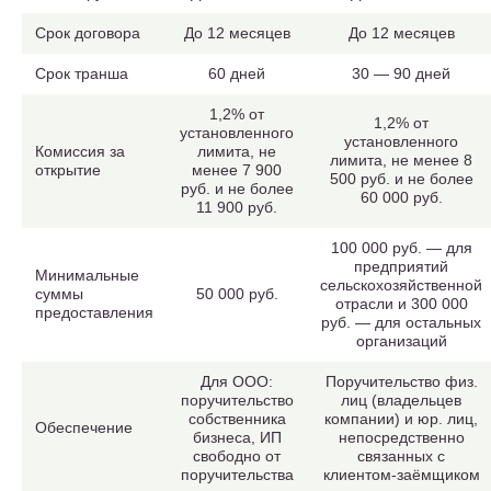
Срок договора
До 12 месяцев
До 12 месяцев
Срок транша
60 дней
30 — 90 дней
1,2% от
1,2% от
установленного
установленного
Комиссия за
лимита, не
лимита, не менее 8
открытие
менее 7 900
500 руб. и не более
руб. и не более
60 000 руб.
11 900 руб.
100 000 руб. — для
предприятий
Минимальные
сельскохозяйственной
суммы
50 000 руб.
отрасли и 300 000
предоставления
руб. — для остальных
организаций
Для ООО:
Поручительство физ.
поручительство
лиц (владельцев
собственника
компании) и юр. лиц,
Обеспечение
бизнеса, ИП
непосредственно
свободно от
связанных с
поручительства
клиентом-заёмщиком