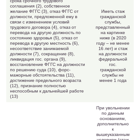
срока срочного трудового
соглашения (2), собственное
желание ФГГС (3), отказ ФГГС от
Иметь стаж
должности, предложенной ему в
гражданской
связи с изменением условий
службы,
трудового договора (4), отказ от
представленный
перевода на другую должность по
на картинке
состоянию здоровья (5), отказ от
ниже (в 2020
перевода в другую местность (6),
году – не менее
несоответствие занимаемой
16 лет) и стаж
должности (7), сокращение (8),
на должности
ликвидация гос. органа (9),
федеральной
восстановление ФГГС на должности
гос.
по решению суда (10), форс-
гражданской
мажорные обстоятельства (11),
службы не
достижение предельного возраста
менее 1 года
(12), признание полностью
неспособным к дальнейшей работе
(13)
При увольнении
по данным
основаниям,
дополнительно
к
вышеуказанным
условиям (стаж