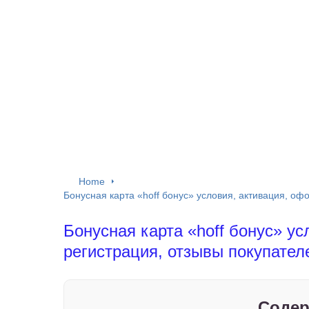
Home
Бонусная карта «hoff бонус» условия, активация, оф
Бонусная карта «hoff бонус» у
регистрация, отзывы покупател
Содер