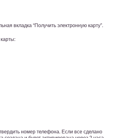
альная вкладка “Получить электронную карту”.
 карты:
твердить номер телефона. Если все сделано
та создана и будет активирована через 2 часа.