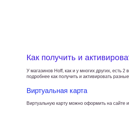
Как получить и активирова
У магазинов Hoff, как и у многих других, есть 
подробнее как получить и активировать разные 
Виртуальная карта
Виртуальную карту можно оформить на сайте 