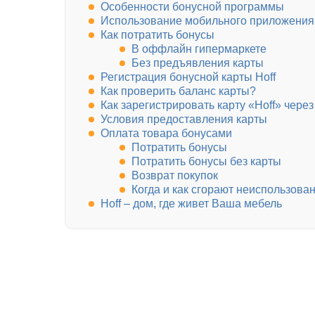
Особенности бонусной программы
Использование мобильного приложения
Как потратить бонусы
В оффлайн гипермаркете
Без предъявления карты
Регистрация бонусной карты Hoff
Как проверить баланс карты?
Как зарегистрировать карту «Hoff» чере
Условия предоставления карты
Оплата товара бонусами
Потратить бонусы
Потратить бонусы без карты
Возврат покупок
Когда и как сгорают неиспользов
Hoff – дом, где живет Ваша мебель