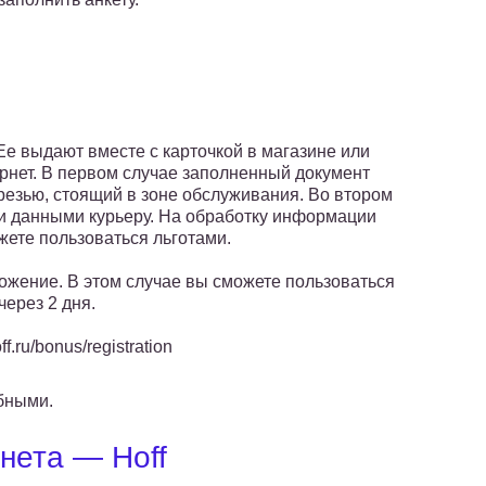
е выдают вместе с карточкой в магазине или
ернет. В первом случае заполненный документ
резью, стоящий в зоне обслуживания. Во втором
ми данными курьеру. На обработку информации
ожете пользоваться льготами.
ожение. В этом случае вы сможете пользоваться
через 2 дня.
.ru/bonus/registration
бными.
нета — Hoff