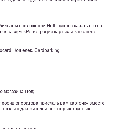
ильном приложении Hoff, нужно скачать его на
те в раздел «Регистрация карты» и заполните
card, Кошелек, Cardparking.
 магазина Hoff;
попросив оператора прислать вам карточку вместе
пен только для жителей некоторых крупных
аполнить анкету.