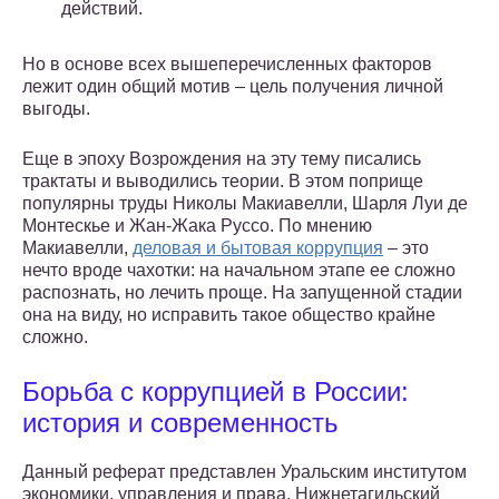
действий.
Но в основе всех вышеперечисленных факторов
лежит один общий мотив – цель получения личной
выгоды.
Еще в эпоху Возрождения на эту тему писались
трактаты и выводились теории. В этом поприще
популярны труды Николы Макиавелли, Шарля Луи де
Монтескье и Жан-Жака Руссо. По мнению
Макиавелли,
деловая и бытовая коррупция
– это
нечто вроде чахотки: на начальном этапе ее сложно
распознать, но лечить проще. На запущенной стадии
она на виду, но исправить такое общество крайне
сложно.
Борьба с коррупцией в России:
история и современность
Данный реферат представлен Уральским институтом
экономики, управления и права. Нижнетагильский