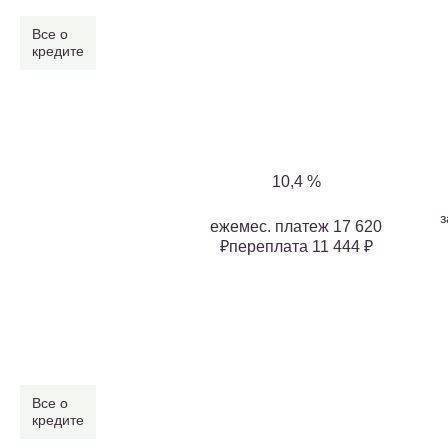
Все о
кредите
10,4 %
з
ежемес. платеж 17 620
₽переплата 11 444 ₽
Все о
кредите