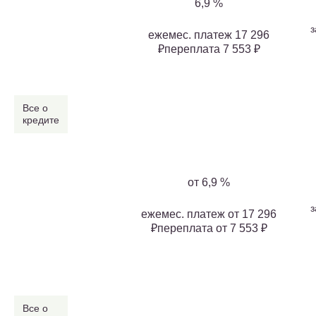
6,9 %
з
ежемес. платеж 17 296
₽переплата 7 553 ₽
Все о
кредите
от 6,9 %
з
ежемес. платеж от 17 296
₽переплата от 7 553 ₽
Все о