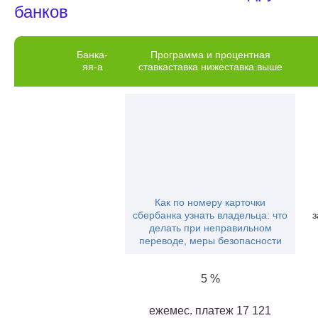
банков
Банка-
Программа и процентная
яя-а
ставкаставка нижеставка выше
Как по номеру карточки
сбербанка узнать владельца: что
з
делать при неправильном
переводе, меры безопасности
5 %
ежемес. платеж 17 121