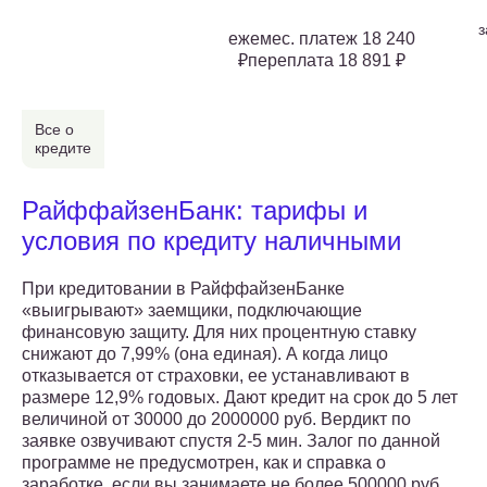
з
ежемес. платеж 18 240
₽переплата 18 891 ₽
Все о
кредите
РайффайзенБанк: тарифы и
условия по кредиту наличными
При кредитовании в РайффайзенБанке
«выигрывают» заемщики, подключающие
финансовую защиту. Для них процентную ставку
снижают до 7,99% (она единая). А когда лицо
отказывается от страховки, ее устанавливают в
размере 12,9% годовых. Дают кредит на срок до 5 лет
величиной от 30000 до 2000000 руб. Вердикт по
заявке озвучивают спустя 2-5 мин. Залог по данной
программе не предусмотрен, как и справка о
заработке, если вы занимаете не более 500000 руб.