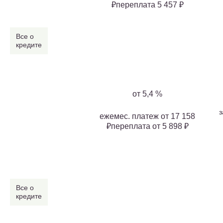
₽переплата 5 457 ₽
Все о
кредите
от 5,4 %
з
ежемес. платеж от 17 158
₽переплата от 5 898 ₽
Все о
кредите