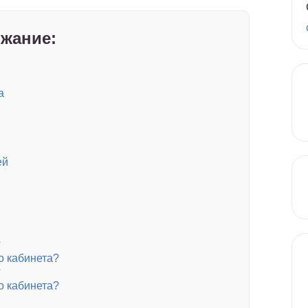
жание:
а
ей
?
о кабинета?
?
о кабинета?