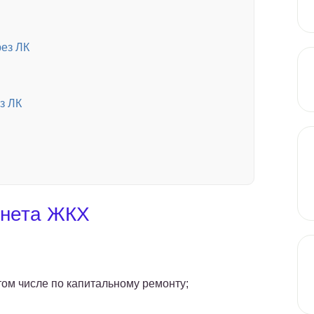
рез ЛК
з ЛК
инета ЖКХ
том числе по капитальному ремонту;