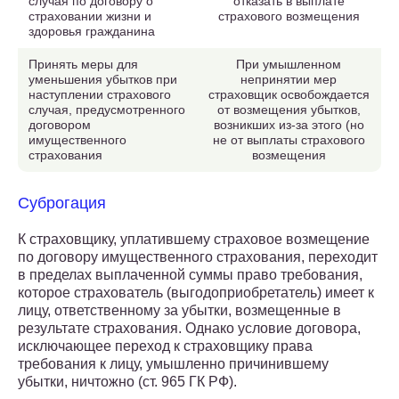
случая по договору о
отказать в выплате
страховании жизни и
страхового возмещения
здоровья гражданина
Принять меры для
При умышленном
уменьшения убытков при
непринятии мер
наступлении страхового
страховщик освобождается
случая, предусмотренного
от возмещения убытков,
договором
возникших из-за этого (но
имущественного
не от выплаты страхового
страхования
возмещения
Суброгация
К страховщику, уплатившему страховое возмещение
по договору имущественного страхования, переходит
в пределах выплаченной суммы право требования,
которое страхователь (выгодоприобретатель) имеет к
лицу, ответственному за убытки, возмещенные в
результате страхования. Однако условие договора,
исключающее переход к страховщику права
требования к лицу, умышленно причинившему
убытки, ничтожно (ст. 965 ГК РФ).