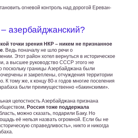
ановить огневой контроль над дорогой Ереван-
 – азербайджанский?
кой точки зрения НКР – никем не признанное
е
. Ведь поначалу не шло речи о
ении. Этот район хотел вернуться в историческое
и, а высшее руководство СССР этого не
о поскольку границы Азербайджана были
очерчены и закреплены, отчуждения территории
о. К тому же, к концу 80-х годов многие поселения
арабаха были преимущественно «бакинскими».
ьная целостность Азербайджана признана
обществом,
Россия тоже поддержала
область, можно сказать, подарили Баку. Но
лощадь её нельзя назвать огромной. Если бы не
торическую справедливость», никто и никогда
абаха.