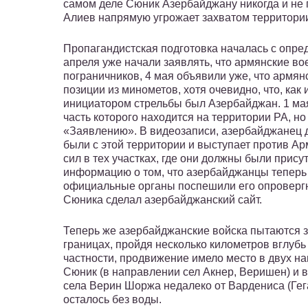
самом деле Сюник Азербайджану никогда и не пр
Алиев напрямую угрожает захватом территори
Пропагандистская подготовка началась с опре
апреля уже начали заявлять, что армянские 
пограничников, 4 мая объявили уже, что армя
позиции из минометов, хотя очевидно, что, ка
инициатором стрельбы был Азербайджан. 1 мая
часть которого находится на территории РА, н
«Заявлению». В видеозаписи, азербайджанец де
были с этой территории и выступает против Ар
сил в тех участках, где они должны были прису
информацию о том, что азербайджанцы теперь 
официальные органы поспешили его опровергн
Сюника сделал азербайджанский сайт.
Теперь же азербайджанские войска пытаются з
границах, пройдя несколько километров вглубь 
частности, продвижение имело место в двух н
Сюник (в направлении сел Акнер, Веришен) и в
села Верин Шоржа недалеко от Вардениса (Гега
осталось без воды.