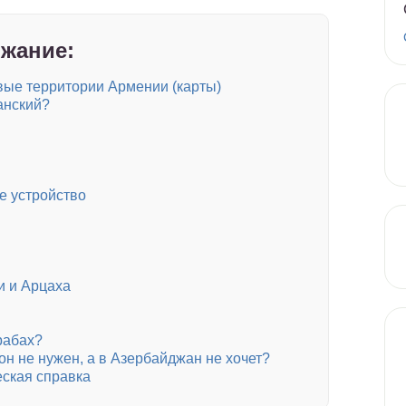
жание:
вые территории Армении (карты)
анский?
е устройство
и и Арцаха
рабах?
он не нужен, а в Азербайджан не хочет?
еская справка