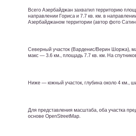
Всего Азербайджан захватил территорию площадь
направлении Гориса и 7.7 кв. км. в направлен
Азербайджаном территории (автор фото Сатине
Северный участок (Варденис/Верин Шоржа), макс
макс — 3.6 км., площадь 7.7 кв. км. На спутни
Ниже — южный участок, глубина около 4 км., шир
Для представления масштаба, оба участка пре
основе OpenStreetMap.