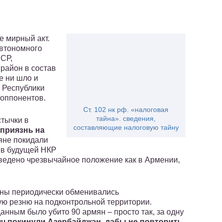
е мирный акт.
автономного
ССР,
район в состав
е ни шло и
 Республики
 оппонентов.
Ст. 102 нк рф. «налоговая
тайна». сведения,
стычки в
составляющие налоговую тайну
приязнь на
мяне покидали
. в будущей НКР
ведено чрезвычайное положение как в Армении,
роны периодически обменивались
ю резню на подконтрольной территории.
нным было убито 90 армян – просто так, за одну
ч покинули Азербайджан, дабы не повторить