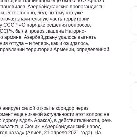
ой и сдачи Пашиняном еще около 40% Арцаха
остановился. Азербайджанские пропагандисты
и, естественно, лгут, потому что уже
ключая значительную часть территории
ну СССР «О порядке решения вопросов,
СССР», была провозглашена Нагорно-
ко армяне. Азербайджану удалось выгнать
ия оттуда – и теперь, как и ожидалось,
аправлении территории Армении, определенной
ланирует силой открыть коридор через
омент еще никакой актуальности этот вопрос не
дорогу вдоль Аракса), в действительности, речь
захватить и Сюник: «Азербайджанский народ
год назад» (Алиев, 21 апреля 2021 года). На