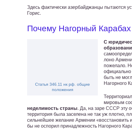
Здесь фактически азербайджанцы пытаются уст
Горис.
Почему Нагорный Карабах
С юридичес
образовани
самоопредел
лоно Армени
пожелало. Н
официально 
быть не могл
Нагорного К
Статья 346.11 нк рф. общие
положения
Территориал
мировым со
неделимость страны
. Да, на заре СССР эту 
территория была заселена не так уж плотно, п
сильнейшее желание Армении «восстановить ис
бы не оспорил принадлежность Нагорного Кар