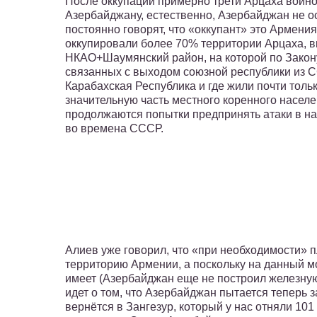
После оккупации примерно трети Арцаха войн
Азербайджану, естественно, Азербайджан не 
постоянно говорят, что «оккупант» это Армения 
оккупировали более 70% территории Арцаха, в
НКАО+Шаумянский район, на которой по Зако
связанных с выходом союзной республики из 
Карабахская Республика и где жили почти толь
значительную часть местного коренного населен
продолжаются попытки предпринять атаки в н
во времена СССР.
Алиев уже говорил, что «при необходимости» п
территорию Армении, а поскольку на данный м
имеет (Азербайджан еще не построил железную 
идет о том, что Азербайджан пытается теперь 
вернётся в Зангезур, который у нас отняли 101 