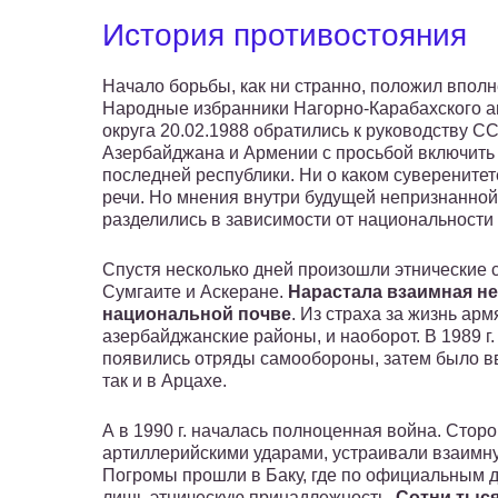
История противостояния
Начало борьбы, как ни странно, положил вполн
Народные избранники Нагорно-Карабахского 
округа 20.02.1988 обратились к руководству С
Азербайджана и Армении с просьбой включить 
последней республики. Ни о каком суверенитет
речи. Но мнения внутри будущей непризнанной
разделились в зависимости от национальности
Спустя несколько дней произошли этнические 
Сумгаите и Аскеране.
Нарастала взаимная не
национальной почве
. Из страха за жизнь ар
азербайджанские районы, и наоборот. В 1989 г
появились отряды самообороны, затем было в
так и в Арцахе.
А в 1990 г. началась полноценная война. Сто
артиллерийскими ударами, устраивали взаимну
Погромы прошли в Баку, где по официальным да
лишь этническую принадлежность.
Сотни тыся