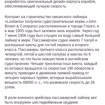
разработать оригинальный дизайн корпуса корабля,
обеспечивающий лучшую скорость.
Контракт на строительство океанского лайнера
«Lusitania» получила судостроительная вервь «John
Brown & Company» расположенная в городе Глазго, и
в мае 1905 года был заложен киль корабля. Через год
7 июня 1906 года был спущен на воду самый большой
лайнер в мире. Пассажирское судно имело 7 палуб и
роскошные каюты для гостей первого и второго
класса. Пассажиры третьего класса располагались на
четвертой, пятой и шестой палубах в каютах по 6
человек, но это было новшеством в английском
судостроении. Четыре трехлопастных винта, каждый
из которых вращался со скоростью 180 оборотов в
минуту, приводил в движение прямой привод от
четырех паровых турбин, которые вырабатывали
мощность 68000 л. с., что развивало скорость до 26
узлов.
В роли военного крейсера пассажирский лайнер мог
быть вооружен шестидюймовым орудием