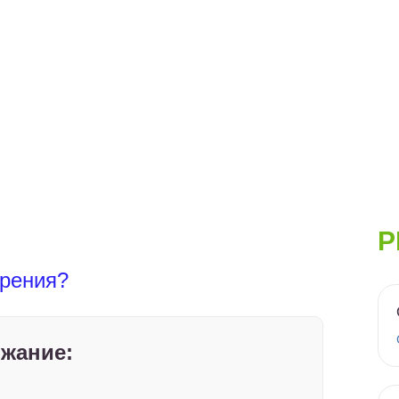
Р
ерения?
жание: