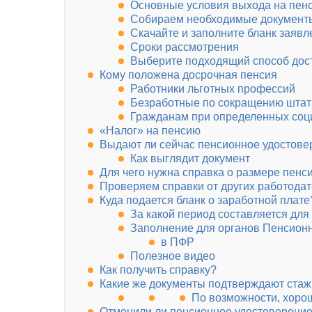
Основные условия выхода на пен
Собираем необходимые документ
Скачайте и заполните бланк заявл
Сроки рассмотрения
Выберите подходящий способ дос
Кому положена досрочная пенсия
Работники льготных профессий
Безработные по сокращению штат
Гражданам при определенных соц
«Налог» на пенсию
Выдают ли сейчас пенсионное удостов
Как выглядит документ
Для чего нужна справка о размере пенс
Проверяем справки от других работода
Куда подается бланк о заработной плате
За какой период составляется для
Заполнение для органов Пенсион
в ПФР
Полезное видео
Как получить справку?
Какие же документы подтверждают ста
По возможности, хоро
Отменили ли пенсионное удостоверени