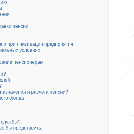
сию
ы
ения
тавки пенсии
а и при ликвидации предприятия
иальных условиях
ерение пенсионерам
ии?
телей
?
 назначения и расчета пенсии?
ного фонда
ж службы?
шо бы представить:
е