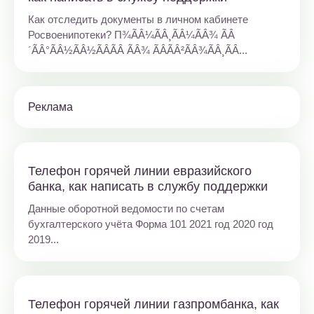
Как отследить документы в личном кабинете
Росвоенипотеки? П¾ÃÂ¼ÃÂ¸ÃÂ¼ÃÂ¾ ÃÂ
´ÃÂ°ÃÂ½ÃÂ½ÃÂÃÂ ÃÂ¾ ÃÂÃÂ²ÃÂ¾ÃÂ¸ÃÂ...
Реклама
Телефон горячей линии евразийского
банка, как написать в службу поддержки
Данные оборотной ведомости по счетам
бухгалтерского учёта Форма 101 2021 год 2020 год
2019...
Телефон горячей линии газпромбанка, как