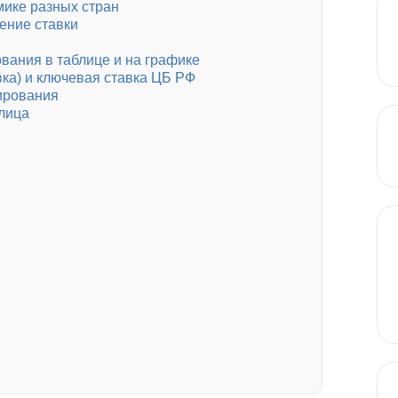
мике разных стран
ение ставки
вания в таблице и на графике
ка) и ключевая ставка ЦБ РФ
сирования
блица