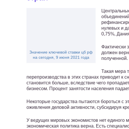
Центральные
объединений
рефинансиро
нулевых и д
0,75%, Дания
Фактически э
Значение ключевой ставки цб рф
должен верн
на сегодня, 9 июня 2021 года
полученной.
Такая мера т
перепроизводства в этих странах приводит к с
становится больше, вследствие чего пропадае
бизнесом. Процент занятости населения падае
Некоторые государства пытаются бороться с э
оживления деловой активности, субсидируя кр
У ведущих мировых экономистов нет единого мн
экономическая политика верна. Есть специалис