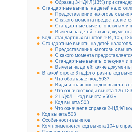
Образец 3-НДФЛ(13%) при станда
Стандартные вычеты на детей налогопл
Предоставление налоговых вычето
С какого момента предоставляется
Стандартные вычеты опекунам и 
Вычеты на детей: какие документ
Коды стандартных вычетов 104, 105, 12
Стандартные вычеты на детей налогопл
Предоставление налоговых вычето
С какого момента предоставляется
Стандартные вычеты опекунам и 
Вычеты на детей: какие документ
В какой строке 3 ндфл отразить код выче
Что обозначает код 503?
Виды и значение кодов вычета в 
Что означают коды вычета 126-13
2-НДФЛ – код вычета «503»
Код вычета 503
Что означает в справке 2-НДФЛ ко
Код вычета 503
Особенности вычетов
Кем применяется код вычета 104 в спра
Подведем итоги