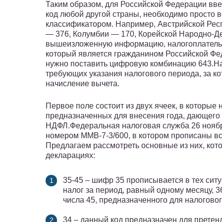
Таким образом, для Российской Федерации вве
код любой другой страны, необходимо просто 
классификатором. Например, Австрийской Респ
— 376, Колумбии — 170, Корейской Народно-Д
вышеизложенную информацию, налогоплатель
который является гражданином Российской Фед
нужно поставить цифровую комбинацию 643.На 
требующих указания налогового периода, за к
начисление вычета.
Первое поле состоит из двух ячеек, в которые 
предназначенных для внесения года, дающего
НДФЛ.Федеральная налоговая служба 26 ноября
номером ММВ-7-3/600, в котором прописаны в
Предлагаем рассмотреть основные из них, кот
декларациях:
35-45 – шифр 35 прописывается в тех ситу
налог за период, равный одному месяцу, 3
числа 45, предназначенного для налогово
34 – данный код предназначен для претен