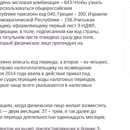
дена числовая комбинация – 643.Чтобы узнать
воспользоваться общероссийским
ублике присвоен код 040, Греции – 300, Израилю
емократической Республике – 156.Учитывая
щику, оформляющему первый лист 3-НДФЛ,
ерации, в поле, подписанном как код страны,
титульном листе отведено сразу два поля,
оторый физическое лицо претендует на
нужно вписать код периода, а второе – из четырех,
 право налогоплательщику на возмещение
 2014 года ввела в действие приказ под
се существующие коды налоговых периодов.
орые чаще всего указываются в налоговых
ациях, когда физическое лицо желает возместить
6 — двум месяцам, 37 – трем, и так далее до
го периода длительностью одиннадцать месяцев;
дентов на вычет, предоставляющих в бланке 3-